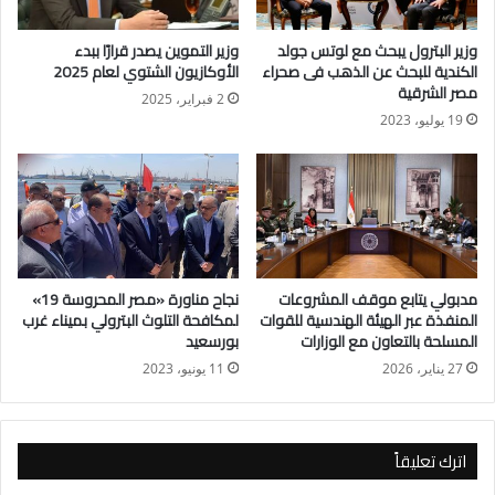
كما تمثل المشاركة امتدادًا للدور المصري الرائد على مستوى
وزير البترول يبحث مع لوتس جولد
وزير التموين يصدر قرارًا ببدء
الإقليم، حيث شهد عام 2025 قيام صندوق مكافحة الإدمان بتطوير
الكندية للبحث عن الذهب فى صحراء
الأوكازيون الشتوي لعام 2025
الخطة العربية لمكافحة المخدرات بالتعاون مع جامعة الدول العربية،
مصر الشرقية
2 فبراير، 2025
إلى جانب تقديم الدعم الفني لمجلس التعاون لدول الخليج العربية
19 يوليو، 2023
لإعداد الاستراتيجية الخليجية لمكافحة المخدرات بالتعاون مع مكتب
الأمم المتحدة المعني بالمخدرات والجريمة، والتي أطلقها رؤساء
دول مجلس التعاون الخليجي.
ويعتبر صندوق مكافحة وعلاج الإدمان والتعاطي مركزًا عربيًا معتمدًا
من جامعة الدول العربية لتعزيز وتنسيق الجهود الرامية إلى مواجهة
مدبولي يتابع موقف المشروعات
نجاح مناورة «مصر المحروسة 19»
مشكلة المخدرات على مستوى الدول العربية، بما يعكس دور مصر
المنفذة عبر الهيئة الهندسية للقوات
لمكافحة التلوث البترولي بميناء غرب
المسلحة بالتعاون مع الوزارات
بورسعيد
القيادي في هذا المجال على الصعيدين الإقليمي والدولي.
27 يناير، 2026
11 يونيو، 2023
اترك تعليقاً