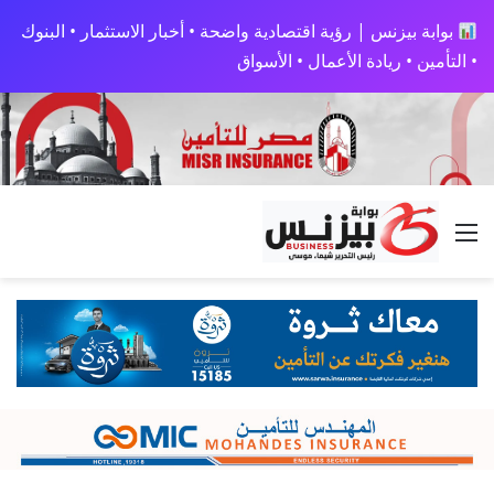
بوابة بيزنس | رؤية اقتصادية واضحة • أخبار الاستثمار • البنوك
• التأمين • ريادة الأعمال • الأسواق
القائمة