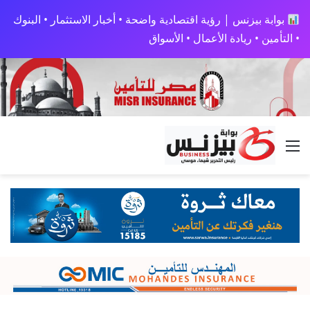
بوابة بيزنس | رؤية اقتصادية واضحة • أخبار الاستثمار • البنوك
• التأمين • ريادة الأعمال • الأسواق
القائمة