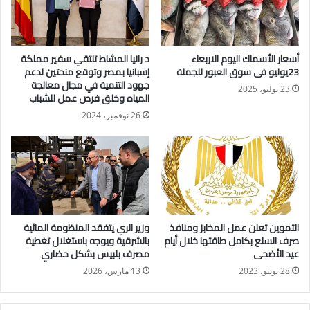
وأوضح مدبولي أن الحكومة تستهدف تحقيق الحوكمة والانضباط
داخل السوق العقارية، بما يضمن التوازن الكامل بين حقوق الدولة
أسعار الأسماك اليوم الاربعاء
د رانيا المشاط تلتقي سفير مملكة
والمطورين العقاريين والمواطنين حاجزي الوحدات، مع حماية القطاع
23يوليو فى سوق العبور للجملة
إسبانيا بمصر وتوقع منحتين لدعم
من أي ممارسات غير منضبطة قد تؤثر على استدامته.
جهود التنمية في مجال معالجة
23 يوليو، 2025
المياه وخلق فرص عمل للشباب
وخلال الاجتماع، استعرضت وزيرة الإسكان مشروع قانون جديد
26 نوفمبر، 2024
يستهدف تنظيم قطاع التطوير العقاري وإنشاء كيان رسمي
للمطورين العقاريين، يتولى تصنيفهم وفقًا لمعايير وضوابط محددة،
في إطار جهود الدولة لتعزيز البيئة الاستثمارية وحماية حقوق
المواطنين.
وأشارت راندة المنشاوي إلى أن الهيكل التنظيمي المقترح للكيان
التموين تعلن عمل المخابز ومنافذ
وزير الري يتفقد المنظومة المائية
صرف السلع بكامل طاقتها خلال أيام
بالشرقية ويوجه باستغلال تغطية
الجديد يعتمد على نموذج محوكم مشابه للاتحاد المصري لمقاولي
عيد الأضحى
مصرف بلبيس بشكل حضاري
التشييد والبناء، بما يشمل وضع معايير واضحة لتصنيف المطورين
28 يونيو، 2023
13 مارس، 2026
العقاريين.