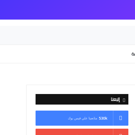
عة
إتبعنا
530k
متابعينا علي فيس بوك