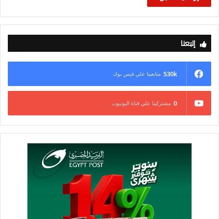
إتبعنا
530k
متابعينا علي فيس بوك
0
مشتركينا علي قناة اليوتيوب