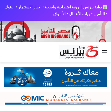
بوابة بيزنس | رؤية اقتصادية واضحة • أخبار الاستثمار • البنوك
• التأمين • ريادة الأعمال • الأسواق
القائمة