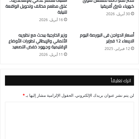
مصر مقرًا دائمًا لمشغل سوق
اشتباه تسمم غذائي بالإسكندرية..
كهرباء شرق أفريقيا
غلق مطعم مخالف وتحويل الواقعة
للنيابة
30 أبريل، 2026
16 أبريل، 2026
أسعار الدواجن فى البورصة اليوم
وزير الخارجية يبحث مع نظيريه
الاربعاء 12 فبراير
الألماني والإيطالي تطورات الأوضاع
الإقليمية وجهود خفض التصعيد
12 فبراير، 2025
11 أبريل، 2026
اترك تعليقاً
لن يتم نشر عنوان بريدك الإلكتروني.
الحقول الإلزامية مشار إليها بـ
*
ا
ل
ت
ع