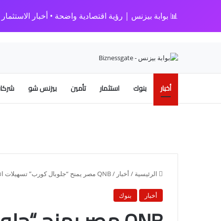
📊 بوابة بيزنس | رؤية اقتصادية واضحة • أخبار الاستثمار • 
أخبار
بنوك
استثمار
تأمين
بيزنس شو
شركات
الرئيسية
/
أخبار
/
QNB مصر يمنح “جلوبال كورب” تسهيلات ائتمانية بقيمة 3 مليارات جنيه لدعم التأجير التمويلي والتمويل العقاري
أخبار
بنوك