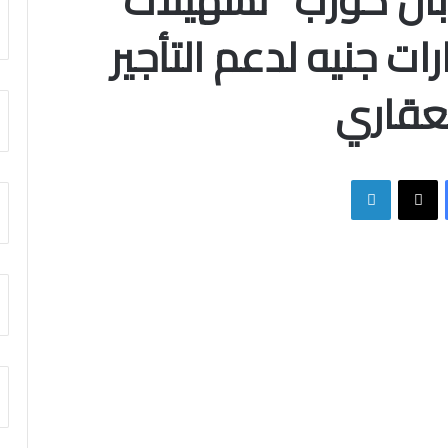
لوبال كورب” تسهيلات
ة بقيمة 3 مليارات جنيه لدعم التأجير
لعقاري
فيسبوك
X
لينكدإن