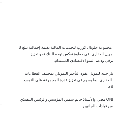
أعلن QNB مصر توقيع اتفاقية منح تسهيلات ائتمانية مع مجموعة جلوبال كورب للخدمات المالية بقيمة إجمالية تبلغ 3
تمويل العقاري، في خطوة تعكس توجه البنك نحو تعزيز
رفي ودعم النمو الاقتصادي المستدام.
 الاتفاقية تخصيص تسهيلات ائتمانية بقيمة 2 مليار جنيه لتمويل عقود التأجير التمويلي بمختلف القطاعات
ل العقاري، بما يسهم في تعزيز قدرة المجموعة على التوسع
اء.
ووقع الاتفاقية الأستاذ محمد بدير، الرئيس التنفيذي لـ QNB مصر، والأستاذ حاتم سمير، المؤسس والرئيس التنفيذي
 قيادات الجانبين.