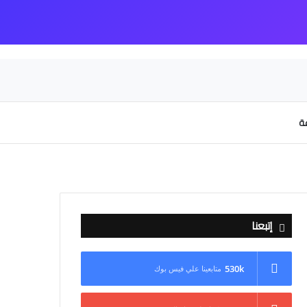
عة
إتبعنا
530k
متابعينا علي فيس بوك