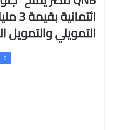
QNB مصر يمنح “ج
ائتماني
التمويلي والتمويل ا