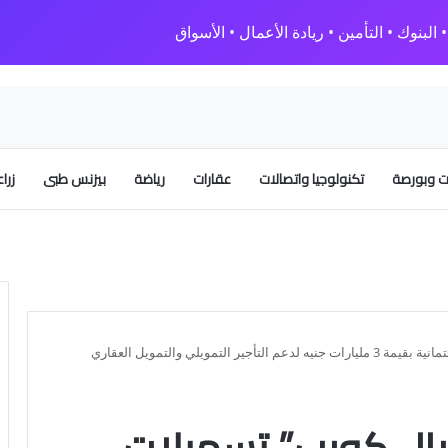
البنوك • التأمين • ريادة الأعمال • الأسواق
 وبورصة
تكنولوجيا واتصالات
عقارات
رياضة
بيزنس طبى
زرا