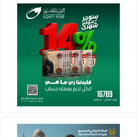
يتميز مشروع «Zayard Elite» بموقع فريد على بعد نحو 500 متر من
طريق وصلة دهشور، وعلى أرض مرتفعة ذات تدرج طبيعي يمنح
جميع الوحدات إطلالات مميزة، فضلًا عن قربه من الممشى السياحي
والخدمات الحيوية في المنطقة.
كما يضم المشروع مجموعة متكاملة من الخدمات والمرافق، تشمل
مساحات خضراء واسعة، وبحيرات مائية، ومناطق ترفيهية، وملاعب،
وأماكن مخصصة للشواء، ومناطق ألعاب للأطفال، فضلًا عن مواقف
سيارات خاصة، بما يوفر بيئة سكنية متكاملة تلبي مختلف احتياجات
العملاء.
تسريع وتيرة التنفيذ في «Zayard Trio»
تتضمن محفظة «Palmier Developments» في نيو زايد أيضا
مشروع «Zayard Trio»، الذي سيشهد تكثيفا لأعمال الإنشاءات بعد
تعاقد الشركة مع «Kayan» في خطوة تستهدف تسريع وتيرة التنفيذ.