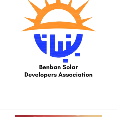
في تعليق له، أكد المهندس محمد الحاج، رئيس مجلس إدارة
«Palmier Developments»، أن الشركة تسعى إلى تقديم مفهوم
مختلف للتطوير العقاري إذ كانت أول من أدخل مفهوم الـ “Royal
Villa” لمصر، كما تقوم على بناء مجتمعات سكنية متكاملة تحقق
الرفاهية الحقيقية للعملاء، وليس مجرد إنشاء وحدات سكنية، مشيرًا
إلى أن اختيار المواقع المتميزة والتصميمات المعمارية الفريدة
يمثلان ركيزتين أساسيتين في استراتيجية الشركة.
وأضاف الحاج أن «Palmier» تلتزم منذ تأسيسها قبل نحو 10 سنوات
بدستور ثابت يقوم على الجودة والالتزام بمواعيد التنفيذ والتسليم،
وهو ما مكّنها من كسب ثقة عملائها وتحقيق سجل إنجازات قوي،
يشمل تسليم أكثر من 350 وحدة سكنية في مشروعاتها المختلفة،
فضلًا عن إطلاق مشروعات متميزة مثل «VERT PROJECT» الذي يُقام
على مساحة 30 فدانًا بمدينة زايد الجديدة.