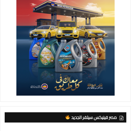
خطة قوية للمستقبل
أشار رئيس مجلس إدارة «Palmier Developments» إلى أن
الشركة تستهدف خلال المرحلة المقبلة التوسع في مشروعاتها داخل
غرب القاهرة، مع التركيز على تقديم منتجات عقارية عالية الجودة
تلبي احتياجات السوق، وتواكب التطور العمراني الذي تشهده مصر،
مدعومة بشبكة قوية من الشركاء في مجالات التصميم والتنفيذ
والاستشارات الهندسية.
في السياق ذاته، وضعت شركة Palmier Developments خطة
توسعية تتضمن الدخول بقوة في المجال الفندقي، بما مخططات
الدولة المصرية لمضاعفة عدد الغرف الفندقية وتحقيق مستهدف
الوصول إلى 30 مليون سائح بحلول 2030.
مصر فينيكس سيلفر الجديد
وأكد الحاج أن مشروعات الشركة تمتاز بمواقع استراتيجية ذات طلب
متزايد على حركة السياحة خاصة مع قربها من المتحف المصري