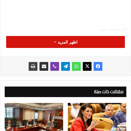
كتب: ايمن نجم
اظهر المزيد
تواصل شركة «Palmier Developments» تعزيز مكانتها كأول
الشركات العقارية العاملة بالشيخ زايد الجديدة “نيو زايد”، مع تنفيذها
استراتيجية متكاملة تقوم على سرعة التنفيذ، والالتزام الصارم
بمواعيد التسليم، وتطبيق أعلى معايير الجودة.
فقد انتهت الشركة بالفعل من الأعمال الإنشائية بمشروعها السكني
«Villa» بمنطقة نيو زايد وتسليم نحو 30% من إجمالي وحدات
مقالات ذات صلة
المشروع، في خطوة عملية تعكس التزامها بالجداول الزمنية المتفق
عليها، وتجعلها أول الشركات التي نجحت في تسليم كومباوند سكني
متكامل داخل تلك المنطقة الواعدة.
يُقام مشروع «Villa» على مساحة إجمالية تبلغ 33.6 ألف متر مربع،