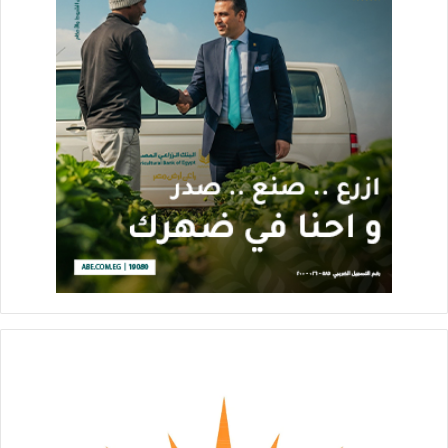
يُقام مشروع «Zayard Trio» على مساحة 5 أفدنة، لجانب مول
تجاري متكامل، وتم تصميم المشروع بعناية فائقة ليقدم أسلوب حياة
راقٍ يجمع بين الفخامة والراحة، مع التركيز على الخصوصية والتنوع
في المساحات. ويتميز المشروع بموقعه الحيوي في قلب الشيخ زايد
الجديدة، بما يتيح سهولة الوصول إلى مختلف المرافق والخدمات
الأساسية والترفيهية.
يعكس التعاون مع شركة «Kayan» توجه «Palmier Developments»
نحو الاستعانة بأفضل شركات المقاولات لضمان تنفيذ المشروعات
وفق أعلى المعايير الهندسية، ما يعزز من ثقة العملاء في جودة
المنتج العقاري الذي تقدمه الشركة.
تقديم مفهوم مختلف بالتطوير العقارى