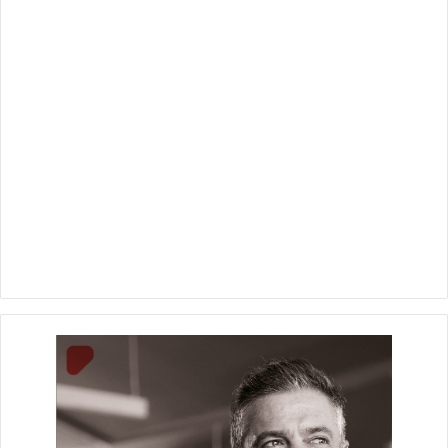
الكبير ومنطقة الأهرامات، مضيفا أن السوق المصرية تحتاج
لاستثمارات كبيرة في قطاع الغرف الفندقية، وهو ما يمثل فرصة
استثمارية كبيرة عبر تطوير مشروعات فندقية تجمع بين الكفاءة
التشغيلية والرؤية التطويرية ومواكبة تطورات الرقمنة والتقنية.