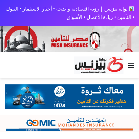
بوابة بيزنس | رؤية اقتصادية واضحة • أخبار الاستثمار • البنوك
• التأمين • ريادة الأعمال • الأسواق
القائمة