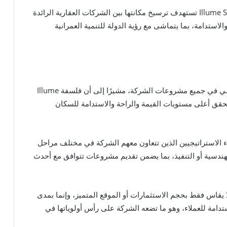
واختتم محمد جمعة تصريحاته مؤكدًا أن شركة Illume Societies تستهدف ترسيخ مكانتها بين الشركات العقارية الرائدة
استدامة، بما يتماشى مع رؤية الدولة للتنمية العمرانية
وأكد محمد جمعة أن العميل يمثل محور الاهتمام الرئيسي في جميع مشروعات الشركة، مشيرًا إلى أن فلسفة Illume
ودة يحقق أعلى مستويات القيمة والراحة والاستدامة للسكان
 الاستراتيجيين الذين تتعاون معهم الشركة في مختلف مراحل
ندسية أو التنفيذ، بما يضمن تقديم مشروعات تتوافق مع أحدث
قاس فقط بحجم الاستثمارات أو الموقع المتميز، وإنما بمدى
امة للعملاء، وهو ما تضعه الشركة على رأس أولوياتها في