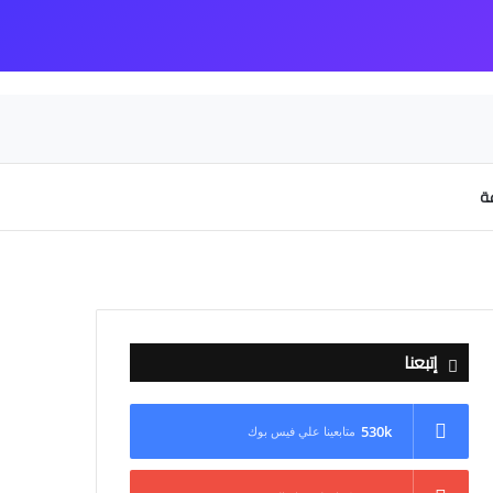
عة
إتبعنا
530k
متابعينا علي فيس بوك