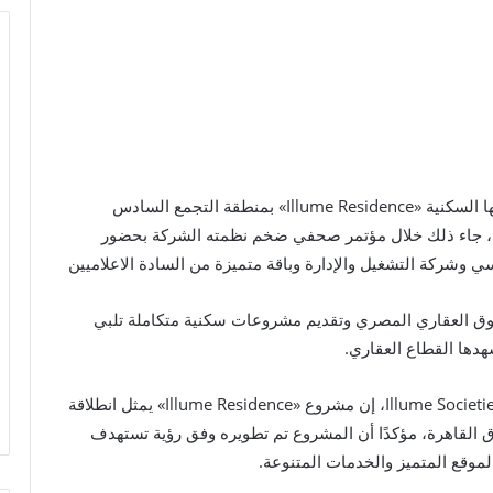
أعلنت شركة Illume Societies إطلاق أحدث مشروعاتها السكنية «Illume Residence» بمنطقة التجمع السادس
، باستثمارات تصل إلى 4.5 مليار جنيه، جاء ذلك خلال مؤتمر صحفي ضخم نظمته الشركة بحضور
 وشركة التشغيل والإدارة وباقة متميزة من السادة الاعلاميين
وق العقاري المصري وتقديم مشروعات سكنية متكاملة تلبي
هدها القطاع العقاري.
وقال الأستاذ محمد جمعة، رئيس مجلس إدارة شركة Illume Societies، إن مشروع «Illume Residence» يمثل انطلاقة
 القاهرة، مؤكدًا أن المشروع تم تطويره وفق رؤية تستهدف
لموقع المتميز والخدمات المتنوعة.