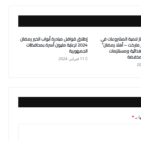
ز تنمية المشروعات في
إطلاق قوافل مبادرة أبواب الخير رمضان
ماركت – أهلا رمضان”
2024 لرعاية مليون أسرة بمحافظات
غذائية ومستلزمات
الجمهورية
 مخفضة
11 فبراير، 2024
ا بـ
*