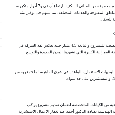
وأضاف أن المشروع يقام على مساحة 17.5 فدان، ويضم مجموعة من المباني السكنية بارتفاع أرضي و7 أدوار متكررة،
 المفتوحة والخدمات المختلفة، بما يسهم في توفير بيئة
 للسكان.
وأوضح رئيس مجلس الإدارة أن حجم الاستثمارات المخصصة للمشروع والبالغة 4.5 مليار جنيه يعكس ثقة الشركة في
لعمرانية الكبيرة التي تشهدها المدن الجديدة والتوسع
وجهات الاستثمارية الواعدة في شرق القاهرة، لما تتمتع به من
لاء والمستثمرين على حد سواء.
بة من الكيانات المتخصصة لضمان تقديم مشروع يواكب
 حيث تتولى شركة A2G2 للاستشارات الهندسية بقيادة الدكتور أحمد عبدالغفار الأعمال الاستشارية