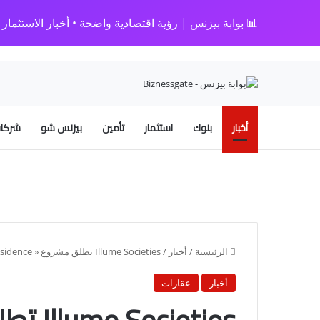
📊 بوابة بيزنس | رؤية اقتصادية واضحة • أخبار الاستثمار • 
أخبار
بنوك
استثمار
تأمين
بيزنس شو
شركات
الرئيسية
/
أخبار
/
Illume Societies تطلق مشروع « Illume Residence» بالتجمع السادس باستثمارات 4.5 مليار جنيه
أخبار
عقارات