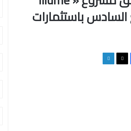
Illume Societies تطلق مشروع « Illume
التجمع السادس باستثمارات
فيسبوك
X
لينكدإن