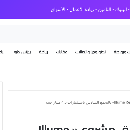
البنوك • التأمين • ريادة الأعمال • الأسواق
 وبورصة
تكنولوجيا واتصالات
عقارات
رياضة
بيزنس طبى
زرا