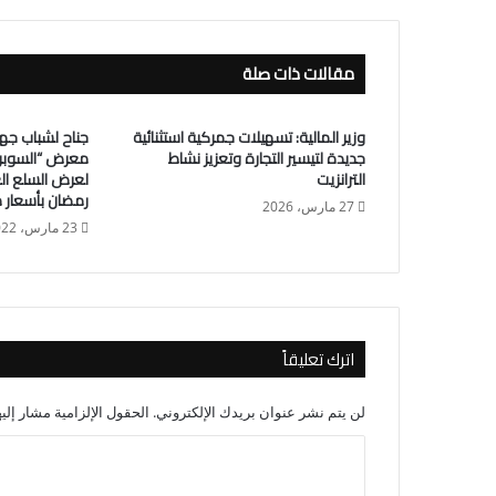
مقالات ذات صلة
وزير المالية: تسهيلات جمركية استثنائية
جناح لشباب جها
جديدة لتيسير التجارة وتعزيز نشاط
معرض “السوبر 
الترانزيت
لعرض السلع ال
رمضان بأسعار
27 مارس، 2026
23 مارس، 2022
اترك تعليقاً
لن يتم نشر عنوان بريدك الإلكتروني.
الحقول الإلزامية مشار إليه
ا
ل