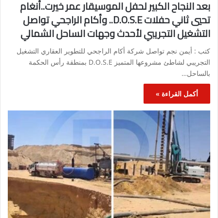
بعد النجاح الكبير لحفل الموسيقار عمر خيرت..أنغام
تحيي ثاني حفلات D.O.S.E.. وأكام الراجحي تواصل
التشغيل التجريبي لأحدث وجهات الساحل الشمالي
كتب : أيمن نجم تواصل شركة أكام الراجحي للتطوير العقاري التشغيل
التجريبي لشاطئ مشروعها المتميز D.O.S.E بمنطقة رأس الحكمة
بالساحل…
أكمل القراءة »