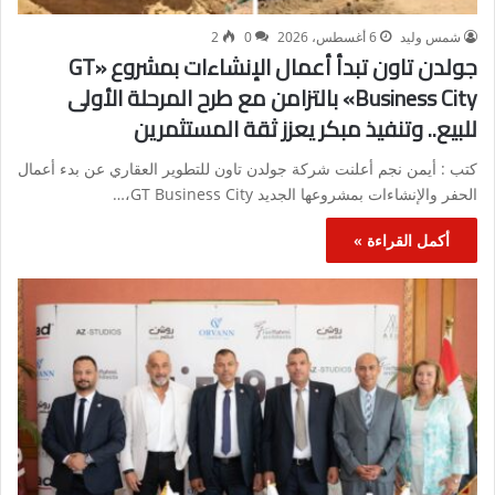
شمس وليد
6 أغسطس، 2026
0
2
جولدن تاون تبدأ أعمال الإنشاءات بمشروع «GT
Business City» بالتزامن مع طرح المرحلة الأولى
للبيع.. وتنفيذ مبكر يعزز ثقة المستثمرين
كتب : أيمن نجم أعلنت شركة جولدن تاون للتطوير العقاري عن بدء أعمال
الحفر والإنشاءات بمشروعها الجديد GT Business City،…
أكمل القراءة »