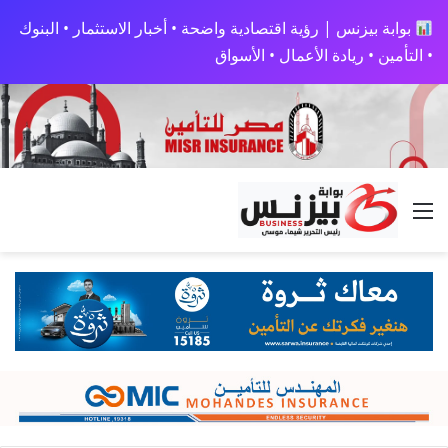
بوابة بيزنس | رؤية اقتصادية واضحة • أخبار الاستثمار • البنوك
• التأمين • ريادة الأعمال • الأسواق
القائمة