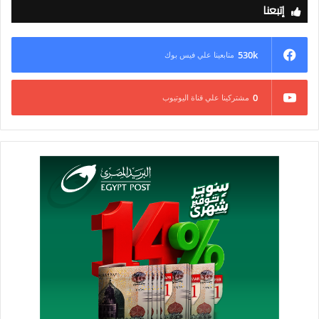
إتبعنا
530k
متابعينا علي فيس بوك
0
مشتركينا علي قناة اليوتيوب