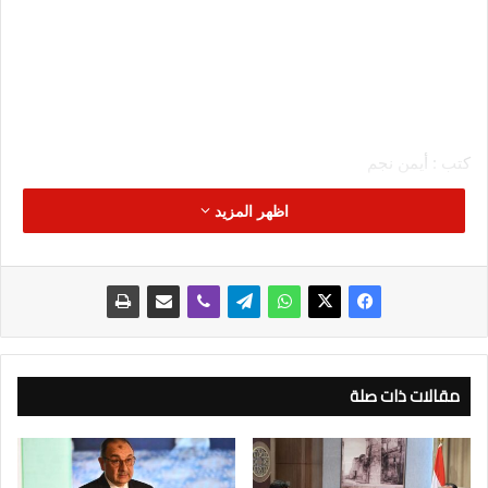
كتب : أيمن نجم
اظهر المزيد
أعلنت Al Bostany Developments مشاركتها في فعاليات Golden
Hub Real Estate Festival، أول مهرجان عقاري تستضيفه مدينة
العلمين الجديدة، والمقرر إقامته خلال الفترة من 1 يوليو وحتى 30
أغسطس 2026 داخل North Square Mall، وذلك في إطار خطتها
التوسعية لتعزيز التواصل المباشر مع العملاء وتقديم أحدث الفرص
الاستثمارية خلال موسم الصيف.
مقالات ذات صلة
وتأتي مشاركة الشركة ضمن فعاليات المهرجان الممتدة على مدار
60 يومًا، حيث تستعرض مجموعة من أبرز مشروعاتها العقارية في
القاهرة الجديدة والمعادي، إلى جانب طرح عروض حصرية وأنظمة