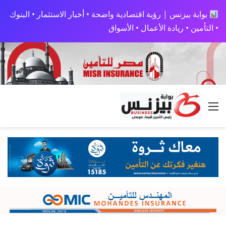
بوابة بيزنس | رؤية اقتصادية واضحة • أخبار الاستثمار • البنوك
• التأمين • ريادة الأعمال • الأسواق
القائمة