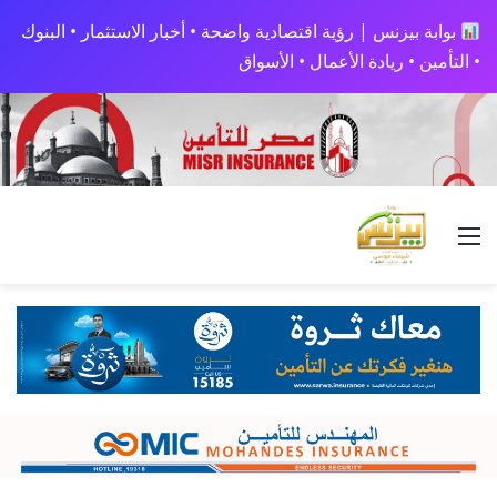
بوابة بيزنس | رؤية اقتصادية واضحة • أخبار الاستثمار • البنوك
• التأمين • ريادة الأعمال • الأسواق
القائمة