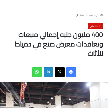
الرئيسية
/
استثمار
استثمار
400 مليون جنيه إجمالي مبيعات
وتعاقدات معرض صنع في دمياط
للأثاث
فيسبوك
X
لينكدإن
واتساب