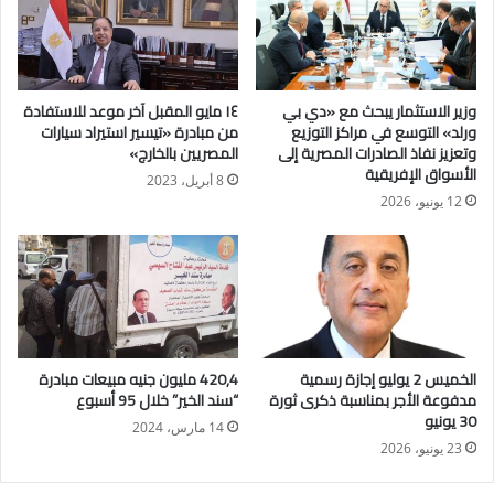
للأغذية المصنعة المصرية في عام 2023، بقيمة بلغت 400 مليون
دولار، تمثل نسبة 8% من إجمالي صادرات القطاع البالغة 5.1 مليار
دولار.
وزير الاستثمار يبحث مع «دي بي
١٤ مايو المقبل آخر موعد للاستفادة
ورلد» التوسع في مراكز التوزيع
من مبادرة «تيسير استيراد سيارات
وكشفت أن عدد الشركات المصرية المصدرة للأغذية المصنعة إلى
وتعزيز نفاذ الصادرات المصرية إلى
المصريين بالخارج»
الأسواق الإفريقية
السعودية في عام 2023 حوالي 426 شركة، من بينها 66 شركة تزيد
8 أبريل، 2023
صادراتها عن مليون دولار، و179 شركة تزيد صادراتها عن 100 ألف
12 يونيو، 2026
دولار.
وكشفت خيري المدير التنفيذي أن عدد الشركات الغذائية في النسخة
الحالية من المعرض يضم 22 شركة مصرية فى الجناح المصرى و 3
شركات منفصلة، مشيرة إلي أن القطاعات المشاركة بالمعرض فى
مجالات غذائية مختلفة منها عصائر، منتجات ألبان، مكرونات، حلويات
الخميس 2 يوليو إجازة رسمية
420,4 مليون جنيه مبيعات مبادرة
مدفوعة الأجر بمناسبة ذكرى ثورة
“سند الخير” خلال 95 أسبوع
وسناكس، صلصة طماطم، بطاطس نصف مقلية، خضروات معلبة،
30 يونيو
ومعلبات ready to eat، محسنات خبيز، خضروات وفاكهة مجمدة،
14 مارس، 2024
23 يونيو، 2026
زيوت طعام وغيرها وغيرها من منتجات مميزة.