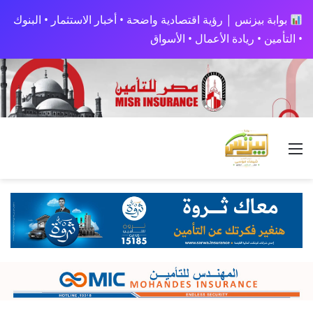
بوابة بيزنس | رؤية اقتصادية واضحة • أخبار الاستثمار • البنوك
• التأمين • ريادة الأعمال • الأسواق
القائمة