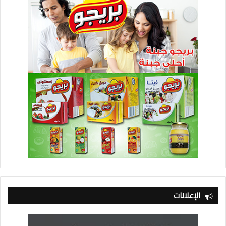
للطيران من تطور فى مجال صيانة المحركات وبرامج التدريب
المعتمدة دوليا مؤكداً ثقته في قدرات شركة مصر للطيران ومعربا
عن أمله فى التعاون المثمر بين الجانبين بما يحقق نقلة نوعية في
خدمات صيانة المحركات ورقمنة الخدمات المقدمة للعملاء وتنظيم
دورات تدريبية بالتعاون مع أكاديمية مصر للطيران بما يحقق الفائدة
المشتركة .
الإعلانات