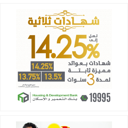
مصر للطيران للصيانة والأعمال الفنية الذي يعد أحد أكبر ورش صيانة
المحركات بالشرق الأوسط، وكان في استقبال الوفد المهندس يحيي
زكريا رئيس مجلس إدارة شركة مصرللطيران للصيانة والأعمال
الفنية حيث استمع الوفد إلى شرح مفصل عن الإمكانات الفنية
للشركة فى مجال صيانة وعمرة المحركات والتى تتم وفق أعلى
المقاييس الدولية
كما قام وفد سيمنس بزيارة أكاديمية مصر للطيران للتدريب للتعرف
على الامكانيات المختلفة الموجودة بالأكاديمية .. وخلال الزيارة
استمع الوفد إلى شرح من الطيار إيهاب الطحطاوى رئيس أكاديمية
مصر للطيران للتدريب عن أنظمة وبرامج التدريب الحديثة والمتنوعة
التى تقدمها الأكاديمية للعاملين بقطاع الطيران فى مختلف
التخصصات وكذلك للمتدربين والدارسين من مختلف الشركات
والهيئات فى مصر والدول العربية والإفريقية ومختلف دول العالم
وسبل تفعيل التعاون بين سيمنس والأكاديمية فى مجال التدريب ..
كما تفقد الوفد أحدث أجهزة التدريب التمثيلى “السميليتور”
وعقب الزيارة أشاد وفد شركة سيمنس بما وصلت إليه مصر