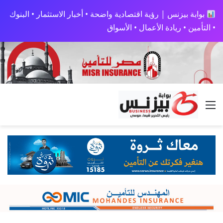
بوابة بيزنس | رؤية اقتصادية واضحة • أخبار الاستثمار • البنوك
• التأمين • ريادة الأعمال • الأسواق
القائمة