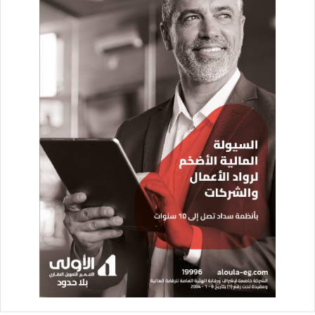
كتب / محمد رضوان
فى إطار توجيهات الطيار محمد منار وزير الطيران المدنى بتعزيز
التعاون مع الشركات العالمية الرائدة فى مجالات الطاقة النظيفة
والرقمنة والذكاء الإصطناعى استقبلت الشركة الوطنية مصرللطيران
وفدا من شركة سيمنس العالمية بهدف التعرف علي أنشطة الشركة
وبحث أوجه التعاون المشترك .
وصرح الطيار عمرو أبو العينين رئيس الشركة القابضة لمصر للطيران
أن هذه الزيارة تأتى فى إطار حرص الشركة الوطنية على التوسع فى
تبادل الخبرات والتدريب والتعاون مع كبريات الشركات العالمية فى
مختلف أنشطة النقل الجوى باستخدام أحدث النظم التكنولوجية
وقد تضمنت الزيارة جولة بمجمع صيانة وعمرة المحركات بشركة