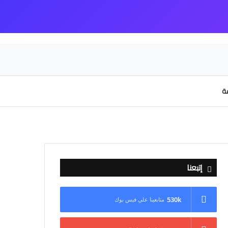
عة
إتبعنا
530k
متابعينا علي فيس بوك