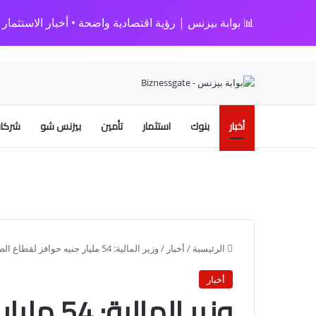
📊 بوابة بيزنس | رؤية اقتصادية واضحة • أخبار الاستثمار • 
أخبار
بنوك
استثمار
تأمين
بيزنس شو
شركات
الرئيسية
/
أخبار
/
وزير المالية: 54 مليار جنيه حوافز لقطاع الصادرات خلال آخر 4 سنوات
أخبار
وزير الما