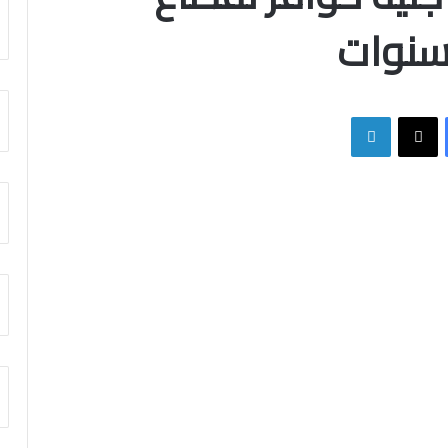
فيسبوك
X
لينكدإن