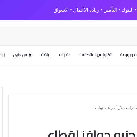
البنوك • التأمين • ريادة الأعمال • الأسواق
 وبورصة
تكنولوجيا واتصالات
عقارات
رياضة
بيزنس طبى
زرا
لية: 54 مليار جنيه حوافز لقطاع