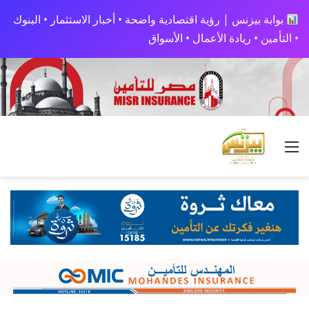
بوابة بيزنس | رؤية اقتصادية واضحة • أخبار الاستثمار • البنوك
• التأمين • ريادة الأعمال • الأسواق
القائمة