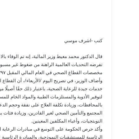
كتب -اشرف موسي
قال الدكتور محمد معيط وزير المالية، إنه تم الوفاء ب
تفرضه التحديات العالمية الراهنة من ضغوط غير مسبوق
مخصصات القطاع الصحي في العام المالي المقبل ٣٩٧ مليار جنيه بزيادة ٩٢,٥ مليار جنيه بما يعادل ٣٠,٤٪؜؜.
وأضاف الوزير، في تصريح اليوم /الأربعاء/، أن القطاع
خدمات جيدة للرعاية الصحية، باعتبار ذلك حقًا أصيلًا من
لتوفير الأدوية والمستلزمات الطبية والمواد الخام للم
بالمحافظات، وزيادة تكلفة العلاج على نفقة وحجم الد
المجتمع والتأمين الصحي لغير القادرين، وزيادة فئات 
النوبتجيات، وأعباء المكلفين المعينين.
وأكد حرص الحكومة على التوسع في مبادرات الرعاية الص
الرئاسية للمستشفيات النموذجية، والمبادرة الرئاسية