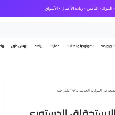
البنوك • التأمين • ريادة الأعمال • الأسواق
 وبورصة
تكنولوجيا واتصالات
عقارات
رياضة
بيزنس طبى
زرا
الموازنة الجديدة بـ ٣٩٧ مليار جنيه
 بالاستحقاق الدستوري