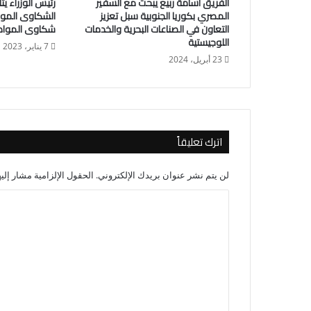
الفريق أسامة ربيع يبحث مع السفير
رئيس الوزراء ي
المصري بكوريا الجنوبية سبل تعزيز
الشكاوى الموح
التعاون في الصناعات البحرية والخدمات
شكاوى المواط
اللوجيستية
7 يناير، 2023
23 أبريل، 2024
اترك تعليقاً
لن يتم نشر عنوان بريدك الإلكتروني.
الحقول الإلزامية مشار إليه
ا
ل
ت
ع
ل
ي