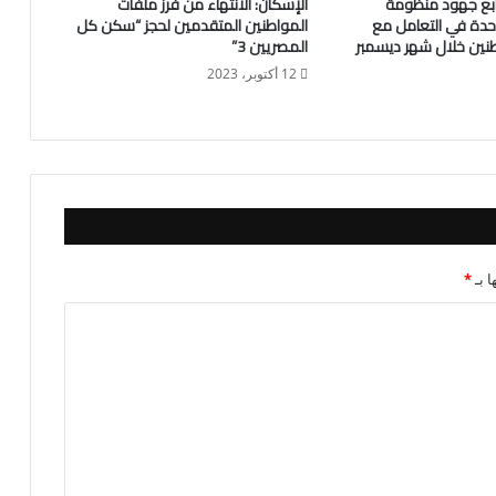
تابع جهود منظومة
الإسكان: الانتهاء من فرز ملفات
دة في التعامل مع
المواطنين المتقدمين لحجز “سكن كل
نين خلال شهر ديسمبر
المصريين 3”
12 أكتوبر، 2023
ا بـ
*