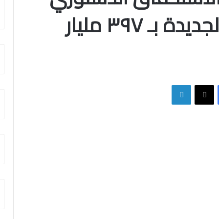
للصحة في الموازنة الجديدة بـ ٣٩٧ مليار
فيسبوك
X
لينكدإن