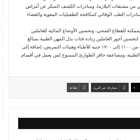
ذاتي من مشتقات البلازما، ومبادرات الكشف المبكر عن أمراض
مبادرات الطب الوقائي كمكافحة الطفيليات المعوية والقضاء
ممكنة للقطاع الصحي، وتحسين الأوضاع المالية للعاملين
تحسين أجور العاملين زيادة فئات بدل المهن الطبية بمبالغ
تتراوح من ٤٠٠ إلى ٤٧٥ جنيهًا لتتراوح الفئات الممنوحة من ١١٠٠ إلى ١٧٠٠ جنيه للأطباء وهيئات التمريض، إضافة إلى
الطبية، ومضاعفة حافز الطوارئ الممنوح لمن يعمل في أقسام
X
مشاركة عبر البريد
طباعة