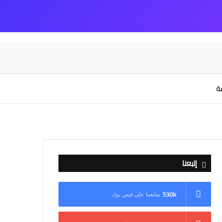
عة
إتبعنا
530k
متابعينا علي فيس بوك