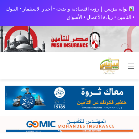
بوابة بيزنس | رؤية اقتصادية واضحة • أخبار الاستثمار • البنوك
• التأمين • ريادة الأعمال • الأسواق
القائمة