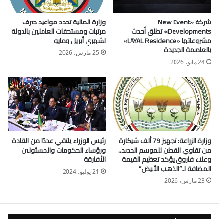
والزراعة، والموارد المائية، وغيرها، لافتًا إلى أننا نشرنا أول
شركة «New Event
وزارة المالية تحدد مواعيد صرف
مساهماتنا المحدثة على المستوى الوطني في يونيه ٢٠٢٢، التي
Developments» تطلق أحدث
مرتبات ومستحقات العاملين بالدولة
تتضمن مشاريع التخفيف والتكيف المحتملة، داعيًا الحكومات إلى
مشروعاتها «LAYAL Residence»
لشهري أبريل ومايو
بالعاصمة الجديدة
تبنى استراتيجيات وطنية لوضع «خارطة طريق» بآليات تنفيذية
25 مارس، 2026
مُحددة لتشجيع الاستثمار المستدام في المناخ.
24 مايو، 2026
وأوضح الوزير أن الدولة تبذل جهودًا ملموسة لتنفيذ الاستراتيجية
الوطنية لتنويع مصادر إمدادات الطاقة، والاستفادة من ثرواتنا
الطبيعية فى توليد طاقة نظيفة، بالتعاون مع الخبرات الدولية؛
استغلالاً للمصادر المتعددة من الطاقة المتجددة التى تحظى بها
مصر، خاصة طاقة الرياح والطاقة الشمسية؛ بما يؤهلها إلى أن تُصبح
وزارة الزراعة: تجهيز 79 ألف شيكارة
رئيس الوزراء يلتقي عددًا من القادة
من تقاوي القطن للموسم الجديد..
ورؤساء الحكومات والمسئولين
نقطة مركزية على «خارطة الطاقة» تصل بين أوروبا وآسيا وأفريقيا.
وعلاء فاروق يؤكد تعظيم القيمة
الأفارقة
المضافة لـ”الذهب الأبيض”
21 يوليو، 2024
23 مارس، 2026