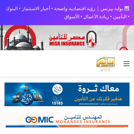
بوابة بيزنس | رؤية اقتصادية واضحة • أخبار الاستثمار • البنوك
• التأمين • ريادة الأعمال • الأسواق
القائمة