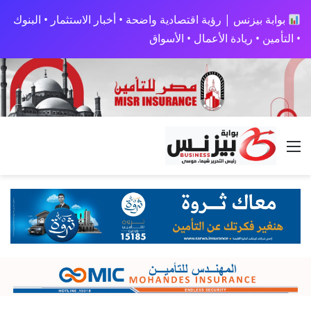
بوابة بيزنس | رؤية اقتصادية واضحة • أخبار الاستثمار • البنوك
• التأمين • ريادة الأعمال • الأسواق
القائمة