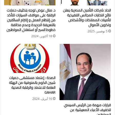
اتحاد شركات التأمين المصرية يعلن
د. منال عوض توجه بتكثيف حملات
وجدير بالذكر ان هذا المشروع سيستفيد من رياح منطقة شمال جبل
نتائج انتخابات المجالس التنفيذية
الرقابة على مواقف السيارات للتأكد
الزيت في انتاج الطاقة المتجدده النظيفة بسعر تنافسي. ويقع
لتأمينات الممتلكات والأشخاص
من إنتظام العمل و إلتزام السائقين
وتكوين الأموال
بالتعريفة الجديدة وعدم مخالفة
المشروع على بعد 50 كيلومترًا شمال رأس غارب
خطوط السير أو استغلال المواطنين
5 نوفمبر، 2025
18 أكتوبر، 2024
وهويعد جزء من خطة الدولة من خلال الاستفادة من موراد الرياح في
خليج السويس و الاهتمام الذى يوليه قطاع الكهرباء والطاقة
المتجددة فى مصر للتوسع فى مشروعات الطاقة المتجددة من
شمس ورياح وفقا لاستراتيجية القطاع لزيادة نصيب مشاركة الطاقة
المتجددة لتصل الى اكثر من ٤٢% بحلول عام ٢٠٣٥
الصحة : إعتماد مستشفى حميات
ويبلغ حجم استثمارات المشروع حوالي ٦٨٠ مليون دولار من
شبين الكوم بالمنوفية من الهيئة
الاستثمار الأجنبي المباشر و يتم تمويل المشروع من خلال عدد من
العامة للاعتماد والرقابة الصحية
جهات التمويل الدوليه تشمل البنك الياباني للتعاون الدولي و بنك
GAHAR
التعمير الأوروبي و صندوق المناخ و هيئة دعم الصادرات و الاستثمار
16 أبريل، 2024
اليابانيه مع مجموعه من البنوك التجاريه.
قرارات مهمة من الرئيس السيسي
لتخفيف الأعباء المعيشية عن
المواطنين