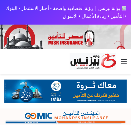
بوابة بيزنس | رؤية اقتصادية واضحة • أخبار الاستثمار • البنوك
• التأمين • ريادة الأعمال • الأسواق
القائمة