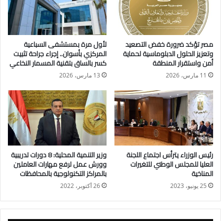
مصر، خاصة في قطاعي الرخام والجرانيت، مشيرًا إلى ضرورة وضع
خطط استراتيجية متكاملة لتطوير المنطقة وتعظيم قدراتها التنافسية
وزيادة صادراتها إلى الأسواق العالمية.
مصر تؤكد ضرورة خفض التصعيد
لأول مرة بمستشفى السباعية
وتعزيز الحلول الدبلوماسية لحماية
المركزي بأسوان.. إجراء جراحة تثبيت
وأوضح الوزير أن جهود الوزارة تتركز حاليًا على مساندة المصنعين
أمن واستقرار المنطقة
كسر بالساق بتقنية المسمار النخاعي
لزيادة طاقاتهم الإنتاجية، سواء لتلبية احتياجات السوق المحلي أو
11 مارس، 2026
13 مارس، 2026
للمنافسة بقوة في الأسواق العالمية، إلى جانب توفير بيئة عمل
مستقرة تدعم المستثمرين الجادين وتضمن استمرار دوران عجلة
الإنتاج.
وفي استجابة فورية لمطالب المستثمرين، وجّه الوزير ببدء إنشاء
مركز خدمات متكامل تابع لوزارة الصناعة داخل منطقة شق الثعبان،
رئيس الوزراء يترأس اجتماع اللجنة
وزير التنمية المحلية: 8 دورات تدريبية
على غرار المركز القائم التابع لـ محافظة القاهرة، لتسهيل الإجراءات
العليا للمجلس الوطني للتغيرات
وورش عمل لرفع مهارات العاملين
المناخية
بالمراكز التكنولوجية بالمحافظات
وتقديم الخدمات للمستثمرين بشكل أسرع وأكثر كفاءة.
25 يونيو، 2023
26 أكتوبر، 2022
كما أعلن الوزير عن بدء إنشاء مدرسة للتلمذة الصناعية متخصصة
في مجالات الرخام والجرانيت، بهدف إعداد وتخريج عمالة فنية