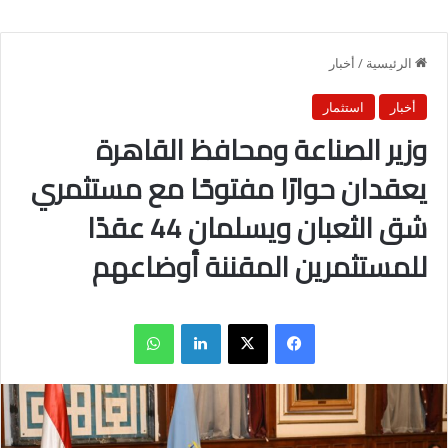
الرئيسية
/
أخبار
أخبار
استثمار
وزير الصناعة ومحافظ القاهرة
يعقدان حوارًا مفتوحًا مع مستثمري
شق الثعبان ويسلمان 44 عقدًا
للمستثمرين المقننة أوضاعهم
فيسبوك
X
لينكدإن
واتساب