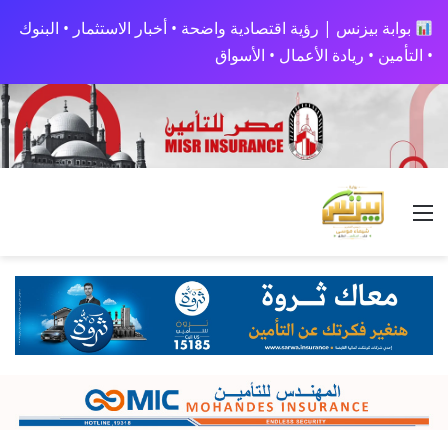
بوابة بيزنس | رؤية اقتصادية واضحة • أخبار الاستثمار • البنوك
• التأمين • ريادة الأعمال • الأسواق
القائمة