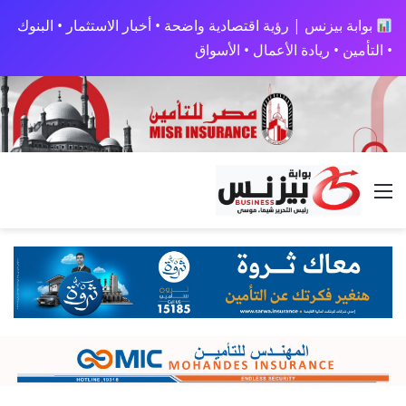
بوابة بيزنس | رؤية اقتصادية واضحة • أخبار الاستثمار • البنوك
• التأمين • ريادة الأعمال • الأسواق
القائمة