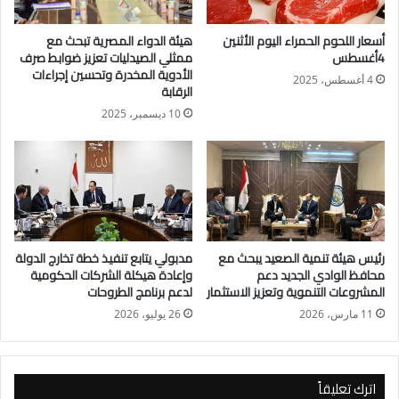
متميزة.
أسعار اللحوم الحمراء اليوم الأثنين
هيئة الدواء المصرية تبحث مع
4أغسطس
ممثلي الصيدليات تعزيز ضوابط صرف
كما تم وضع آليات محددة لتأهيل المنشآت الطبية بالمحافظة
الأدوية المخدرة وتحسين إجراءات
4 أغسطس، 2025
الرقابة
استعدادًا لبدء تطبيق المنظومة، شملت توفير الكوادر الطبية المدربة
والإمكانيات والأدوات اللازمة، مع التأكيد على أهمية المشاركة
10 ديسمبر، 2025
المجتمعية لضمان استدامة العمل الصحي وتحقيق أهداف التغطية
الشاملة.
وأكد الوزير على حرص الوزارة على تقديم كافة أوجه الدعم الفني
واللوجستي لمطروح، لضمان جاهزيتها الكاملة وتقديم خدمات صحية
عالية الجودة ومستدامة للمواطنين، مشددًا على أن إدراج المحافظة
رئيس هيئة تنمية الصعيد يبحث مع
مدبولي يتابع تنفيذ خطة تخارج الدولة
محافظ الوادي الجديد دعم
وإعادة هيكلة الشركات الحكومية
ضمن منظومة التأمين الصحي الشامل يمثل خطوة مهمة نحو تحقيق
المشروعات التنموية وتعزيز الاستثمار
لدعم برنامج الطروحات
العدالة الصحية وتغطية شاملة لجميع أبناء المحافظة.
11 مارس، 2026
26 يوليو، 2026
حضر الاجتماع كل من: الدكتور شريف مصطفى مساعد وزير الصحة
للمشروعات القومية، والدكتورة رشا الشرقاوي رئيس الإدارة
اترك تعليقاً
المركزية للإدارة الاستراتيجية، والدكتور محمد رمضان رئيس الإدارة