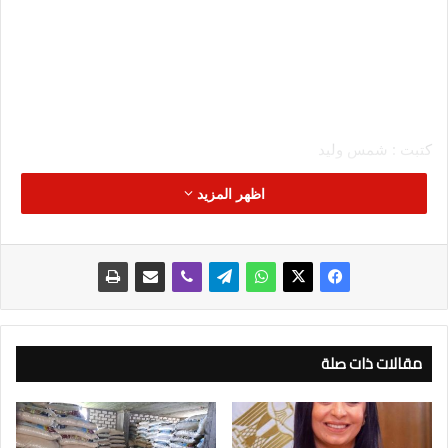
كتبت : شمس وليد
اظهر المزيد
شارك السيد شريف فتحي، وزير السياحة والآثار، في الاجتماع الـ52
للجنة الإقليمية للشرق الأوسط لمنظمة الأمم المتحدة للسياحة،
الذي استضافته دولة الكويت، وترأسه السيد عمر سعود العمر وزير
الدولة لشئون الاتصالات وتكنولوجيا المعلومات ووزير الإعلام والثقافة
بالتكليف، وذلك للفترة 2025–2027.
وحضر الاجتماع عدد من وزراء السياحة ورؤساء وفود الدول الأعضاء،
مقالات ذات صلة
بالإضافة إلى الأمين العام للمنظمة الأستاذة شيخة النويس، والسفير
المصري في الكويت محمد جابر أبو الوفا، وفريق وزارة السياحة
المصري.