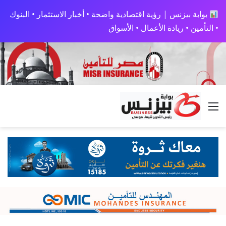
بوابة بيزنس | رؤية اقتصادية واضحة • أخبار الاستثمار • البنوك
• التأمين • ريادة الأعمال • الأسواق
القائمة