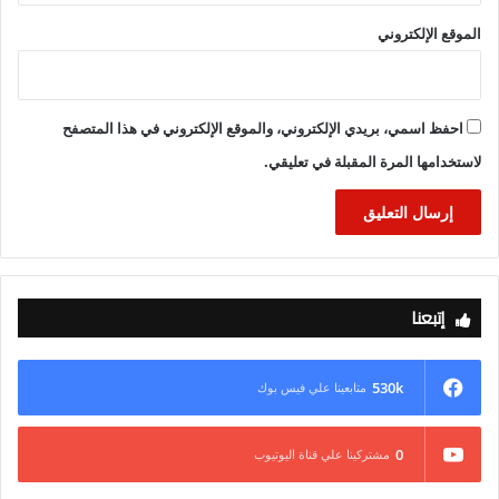
الموقع الإلكتروني
واختتم الوزير كلمته بالتأكيد على تقديره لدولة الكويت على
استضافتها المنظمة وجهودها في تعزيز العمل العربي المشترك،
متمنيًا التوفيق لأعمال اللجنة الإقليمية، وأن تسهم توصياتها في تعزيز
احفظ اسمي، بريدي الإلكتروني، والموقع الإلكتروني في هذا المتصفح
السياحة العربية وتحقيق تطلعات شعوب المنطقة.
لاستخدامها المرة المقبلة في تعليقي.
إتبعنا
530k
متابعينا علي فيس بوك
0
مشتركينا علي قناة اليوتيوب