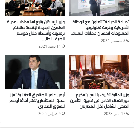
فاروق اشاد كذلك بشركاء التنمية والجهات والمؤسسات التمويلية
الدولية المشاركة فى تنفيذ محورى الغذاء والمياه ببرنامج نوفى،
“صناعة الطباعة” تتعاون مع الوكالة
وزير الإسكان يتابع استعدادات مدينة
وخاصة الصندوق الدولى للتنمية الزراعية (IFAD) ، مثمنا الدور الهام
الأمريكية وغرفة تكنولوجيا
العلمين الجديدة لإقامة مناطق
الذى تقوم به تلك المؤسسات من خلال العمل مع الفرق الفنية
المعلومات لتحسين عمليات التغليف
ترفيهية وأنشطة خلال موسم
الصيف الحالى
بوزارة الزراعة
8 سبتمبر، 2024
11 يونيو، 2024
وقال أن وزارة الزراعة تسعى إلى إعادة النظر فى الأساليب
التقليدية والتفكير خارج الصندوق، والتحول نحو التطبيقات
التكنولوجية الحديثة والمبتكرة ، وبرامج التحول الرقمى من أجل
تعزيز قدرة قطاع الزراعة على الصمود أمام تحديات تغير المناخ ،
والعمل على زيادة الإنتاجية الزراعية وتحقيق الأمن الغذائى للشعب
المصرى، وتحقيق فائض للتصدير، وتعزيز القيمة المضافة للمنتج
وزير المالية:تكليف رئاسي بتعظيم
أيمن عامر: الصناديق العقارية تعزز
دور القطاع الخاص فى تطبيق التأمين
عمق الاستثمار وتفتح آفاقًا أوسع
الزراعى المصرى وتعزيز القدرة التنافسية وزيادة إنفاذ الصادرات
الصحي الشامل لكل المصريين
للسوق المصري
الزراعية المصرية إلى الأسواق الخارجية .
17 مايو، 2023
9 فبراير، 2026
مشيدا بحرص منصة برنامج نوفى على الإهتمام بقطاع الزراعة من
خلال محور الإرتباط بين قطاعات المياه ، والغذاء والطاقة. حيث