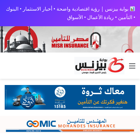
بوابة بيزنس | رؤية اقتصادية واضحة • أخبار الاستثمار • البنوك
• التأمين • ريادة الأعمال • الأسواق
القائمة