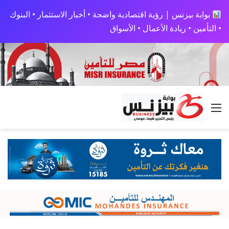
بوابة بيزنس | رؤية اقتصادية واضحة • أخبار الاستثمار • البنوك
• التأمين • ريادة الأعمال • الأسواق
القائمة