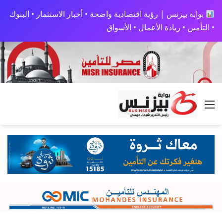
بوابة بيزنس | رؤية اقتصادية واضحة • أخبار الاستثمار • البنوك
• التأمين • ريادة الأعمال • الأسواق
القائمة