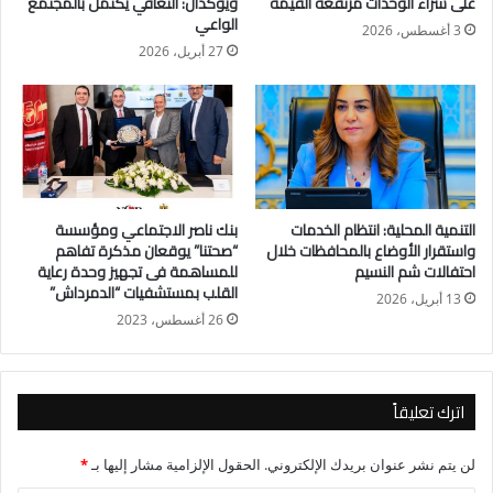
على شراء الوحدات مرتفعة القيمة
ويؤكدان: التعافي يكتمل بالمجتمع
الواعي
الكفرة وتوشكى وواحة باريس وشرق العوينات ورفح وكوم امبو
3 أغسطس، 2026
ومستقبل مصر وكذلك متابعة أداء المحطات البحثية على مستوى
27 أبريل، 2026
الجمهورية سواء التابعة لمركز البحوث الزراعية أو مركز بحوث
الصحراء
التنمية المحلية: انتظام الخدمات
بنك ناصر الاجتماعي ومؤسسة
واستقرار الأوضاع بالمحافظات خلال
“صحتنا” يوقعان مذكرة تفاهم
احتفالات شم النسيم
للمساهمة فى تجهيز وحدة رعاية
القلب بمستشفيات “الدمرداش”
13 أبريل، 2026
26 أغسطس، 2023
اترك تعليقاً
لن يتم نشر عنوان بريدك الإلكتروني.
الحقول الإلزامية مشار إليها بـ
*