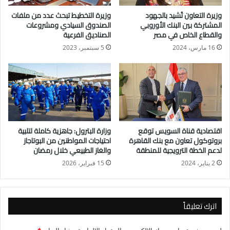
10.80 مليار جنية (عشرة مليارات وثمانين مليون جنيها) إلى أكثر من
وزيرة التعاون تُشيد بالجهود
وزيرة التخطيط تبحث عدد من ملفات
418 الف مزارع ومستفيد نهائي.
المشتركة بين البنك الأوروبي
الصندوق السيادي ومشروعات
والقطاع الخاص في مصر
الصناديق الفرعية
وكذلك استعرض الاجتماع المكون الخاص بالتمويل الأخضر المستدام
16 مارس، 2024
5 سبتمبر، 2023
والذى تم تخصيص مبلغ مليار جنيه له في نهاية عام 2022 و تم صرف
المبلغ بالكامل خلال عام 2023 إلى 28 الف مستفيد نهائي من صغار
المزارعين والجمعيات والسيدات
أكد “القصير” أن نجاح البرنامج في تحقيق أهدافه خلال الفترة
الماضية سوف يسهم في دمج بعض أنشطة جديدة إلى برنامج التنمية
اقتصادية قناة السويس توقع
وزارة البترول: جاهزية كاملة لتلبية
الزراعية حتى تكون مستمرة ومتاحة لصغار الزارعين والفئات الأخرى
بروتوكول تعاون مع بنك القاهرة
احتياجات المواطنين من البوتاجاز
لدعم الخطة الترويجية للمنطقة
والغاز الطبيعي خلال رمضان
المستهدفة.
2 يناير، 2024
15 فبراير، 2026
وأضاف “القصير” انه تم وضع الاستراتيجية الجديدة للبرنامج خلال
الفترة المقبلة لتبنى المشروعات الخضراء والمستدامة في المجال
الزراعى بما يتماشى مع رؤية الدولة والاستراتيجية الزراعية للوزارة
اترك تعليقاً
ومساعدة المزارعين والجمعيات الزراعية في الحصول على قروض
بتكلفة مناسبة حتى يتمكنوا من تلبية الاحتياجات التمويلية للدورات