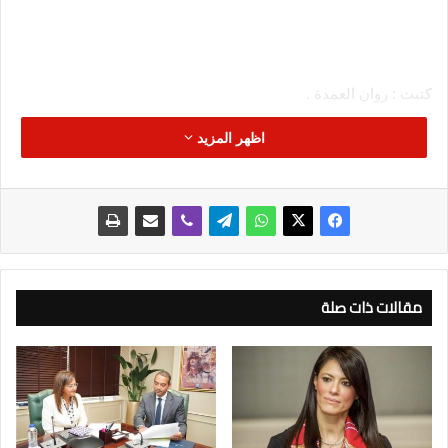
كتبت : روان العمدة .
اظهر المزيد
عقد اجتماع مجلس أمناء برنامج التنمية الزراعية (ADP) و ترأسه
السيد القصير وزير الزراعة و الاستصلاح الاراضي لبحث الموقف
التنفيذي للمشروعات الممولة من البرنامج والجهات الأجنبية المانحة
بحضور المهندس مصطفى الصياد نائب وزير الزراعة وكامل سلام
ممثل البنك التجاري الدولى والبنك الوكيل لبرنامج التنمية الزراعية
وكذلك ممثلي البنوك المشاركةومدير وأعضاء مجلس أمناء البرنامج
وبعض قيادات وزارة الزراعة.
مقالات ذات صلة
خلال الاجتماع تم استعرض إنجازات البرنامج خلال عام 2023 حيث
تمكن برنامج التنمية الزراعية من الموافقة على مبلغ مليار جنيه لأكثر
من 12 الف مستفيدا ما بين مزارع ومشروع صغير وشركات خلال
2023 و بذلك يصبح اجمالى ما تم صرفه خلال السنوات الماضية