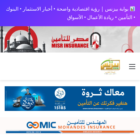
بوابة بيزنس | رؤية اقتصادية واضحة • أخبار الاستثمار • البنوك
• التأمين • ريادة الأعمال • الأسواق
القائمة