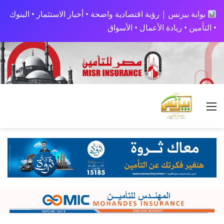
بوابة بيزنس | رؤية اقتصادية واضحة • أخبار الاستثمار • البنوك
• التأمين • ريادة الأعمال • الأسواق
القائمة