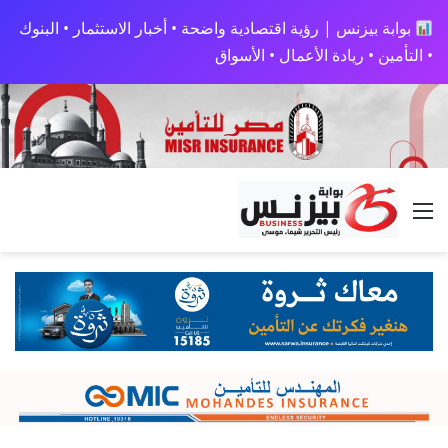
بوابة بيزنس | رؤية اقتصادية واضحة • أخبار الاستثمار • البنوك
• التأمين • ريادة الأعمال • الأسواق
القائمة