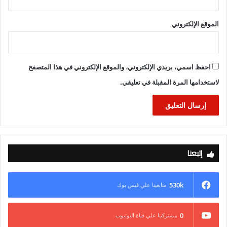
يحقق العدالة وتكافؤ الفرص والصالح العام ، مع إستمرار الرقابة
لتقييم مستويات الأداء ورفع كفاءة العمل ، كما وجه سيادته بدراسة
الموقع الإلكتروني
جميع الطلبات المقدمة من العاملين بالإدارة والعمل على تحسين بيئة
العمل وتلبيه الطلبات الجماعية بشكل سريع .
احفظ اسمي، بريدي الإلكتروني، والموقع الإلكتروني في هذا المتصفح
لاستخدامها المرة المقبلة في تعليقي.
إتبعنا
530k
متابعينا علي فيس بوك
0
مشتركينا علي قناة اليوتيوب