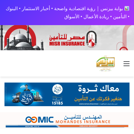
بوابة بيزنس | رؤية اقتصادية واضحة • أخبار الاستثمار • البنوك
• التأمين • ريادة الأعمال • الأسواق
القائمة