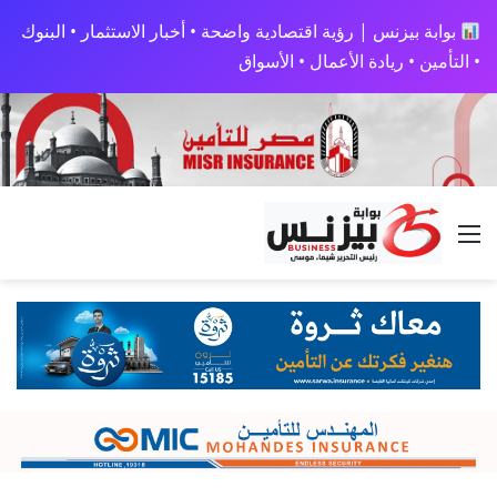
بوابة بيزنس | رؤية اقتصادية واضحة • أخبار الاستثمار • البنوك
• التأمين • ريادة الأعمال • الأسواق
القائمة