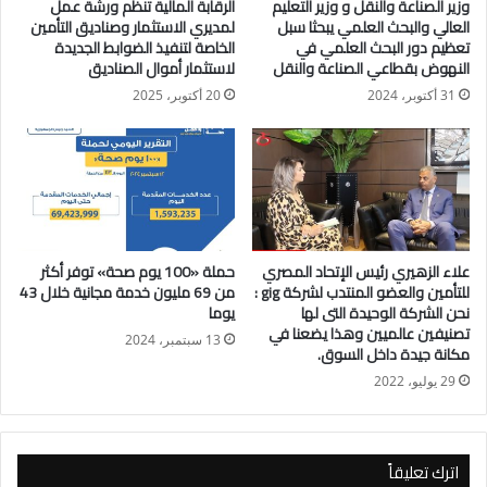
وزير الصناعة والنقل و وزير التعليم
الرقابة المالية تنظم ورشة عمل
على تلك السلع من التلف أو الفقد او الهدر وفقاً لتوجيهات الرئيس
العالي والبحث العلمي يبحثا سبل
لمديري الاستثمار وصناديق التأمين
عبد الفتاح السيسى رئيس الجمهورية، وأن إنشاء مثل هذه
تعظيم دور البحث العلمي في
الخاصة لتنفيذ الضوابط الجديدة
النهوض بقطاعي الصناعة والنقل
لاستثمار أموال الصناديق
المستودعات الاستراتيجية سيعزز من زيادة المخزون السلعي
للمنتجات على مدار العام وستحدث نقلة نوعية في منظومة التجارة
31 أكتوبر، 2024
20 أكتوبر، 2025
الداخلية .
جاء ذلك خلال تدشين الدكتور على المصيلحى وزير التموين والتجارة
الداخلية والمستشار مصطفي ألهم محافظ الأقصر والدكتور إبراهيم
عشماوي مساعد أول وزير التموين ورئيس جهاز تنمية التجارة
الداخلية اليوم الأحد مرحلة جديدة من أكبر مشروع قومي لإنشاء
علاء الزهيري رئيس الإتحاد المصري
حملة «100 يوم صحة» توفر أكثر
للتأمين والعضو المنتدب لشركة gig :
من 69 مليون خدمة مجانية خلال 43
مخازن استراتيجية للمنتجات الغذائية .
نحن الشركة الوحيدة التى لها
يوما
تصنيفين عالميين وهذا يضعنا في
13 سبتمبر، 2024
وتم وضع حجر أساس لإنشاء ثاني مخزن استراتيجي بمحافظة الأقصر
مكانة جيدة داخل السوق.
ضمن المرحلة الأولى بعد وضع حجر أساس أول مخزن في السويس
29 يوليو، 2022
منذ أكثر من شهرين في إطار توجيهات فخامة السيد رئيس
الجمهورية بتأمين مخزون استراتيجي من السلع الأساسية والمنتجات
الغذائية على مدار العام ،وبحضور عميد دكتور احمد محمد صلاح أبو
اترك تعليقاً