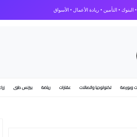
البنوك • التأمين • ريادة الأعمال • الأسواق
 وبورصة
تكنولوجيا واتصالات
عقارات
رياضة
بيزنس طبى
زرا