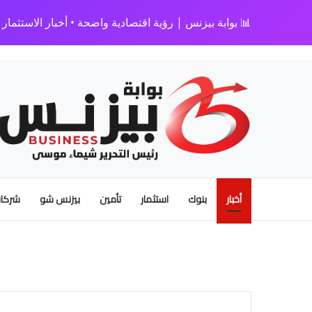
📊 بوابة بيزنس | رؤية اقتصادية واضحة • أخبار الاستثمار • 
أخبار
بنوك
استثمار
تأمين
بيزنس شو
شركات