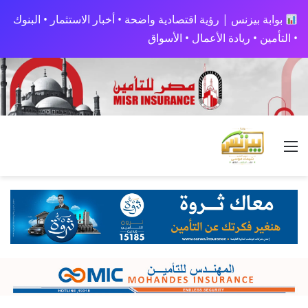
بوابة بيزنس | رؤية اقتصادية واضحة • أخبار الاستثمار • البنوك
• التأمين • ريادة الأعمال • الأسواق
القائمة