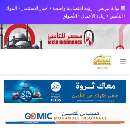
بوابة بيزنس | رؤية اقتصادية واضحة • أخبار الاستثمار • البنوك
• التأمين • ريادة الأعمال • الأسواق
القائمة