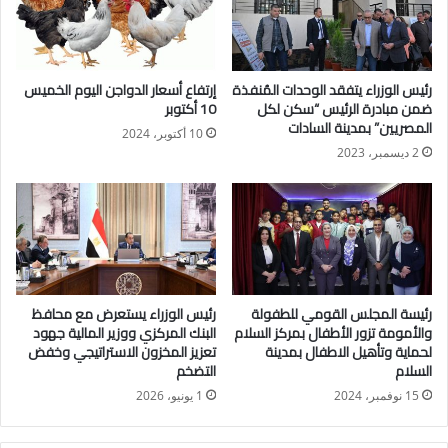
احتياجات الدولة من الغاز الطبيعي المسال المستورد وضمان
استقرار الإمدادات، خاصة في أوقات الأزمات.
رئيس الوزراء يتفقد الوحدات المُنفذة
إرتفاع أسعار الدواجن اليوم الخميس
كما أعلن المهندس سيد سليم، العضو المنتدب التنفيذي للشركة، عن
ضمن مبادرة الرئيس “سكن لكل
10 أكتوبر
خطة العام المالي 2026/2027 التي تتضمن:
المصريين” بمدينة السادات
10 أكتوبر، 2024
2 ديسمبر، 2023
طرح مزايدة جديدة للبحث عن الغاز في غرب البحر المتوسط خلال
عام 2026.
حفر 17 بئرًا استكشافية جديدة، وتنفيذ المرحلة الأولى من مشروع
المسح السيزمي بشرق المتوسط.
رئيسة المجلس القومي للطفولة
رئيس الوزراء يستعرض مع محافظ
تنفيذ 6 مشروعات جديدة في تنمية الحقول، واستكمال 3 مشروعات
والأمومة تزور الأطفال بمركز السلام
البنك المركزي ووزير المالية جهود
قائمة، ووضع 51 بئرًا على خريطة الإنتاج خلال العام المالي
لحماية وتأهيل الاطفال بمدينة
تعزيز المخزون الاستراتيجي وخفض
السلام
التضخم
2026/2027.
15 نوفمبر، 2024
1 يونيو، 2026
توصيل الغاز الطبيعي إلى 800 ألف وحدة سكنية، ضمن جهود توصيل