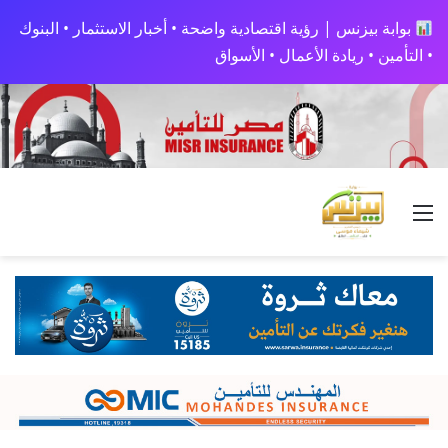
بوابة بيزنس | رؤية اقتصادية واضحة • أخبار الاستثمار • البنوك
• التأمين • ريادة الأعمال • الأسواق
القائمة