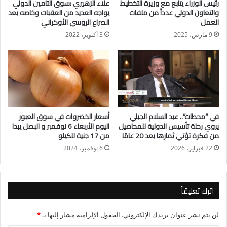
رئيس الوزراء يتابع مع وزيرة التخطيط
علاء الزهيري :سوق التأمين الدولي
المصرية القابضة للبتروكيماويات والجيولوجي ياسر رمضان رئيس
والتعاون الدولي عدداً من ملفات
يواجه العديد من العقبات وخاصه بعد
الهيئة المصرية العامة للثروة المعدنية والمهندس معتز عاطف وكيل
العمل
الصراع الروسي الأوكراني
الوزارة لشئون مكتب الوزير والمكتب الفني والمتحدث الرسمي
9 مارس، 2025
3 أكتوبر، 2022
للوزارة، واللواء محمد حسن رئيس الإدارة المركزية للامانة العامة
بالوزارة والدكتور محمد الباجوري مساعد رئيس الإدارة المركزية
للشئون القانونية بالوزارة والمشرف عليها.
وتناولت الجلسة طلبى مناقشة مقدمين من النائب احمد جلال ابو
الدهب والنائبة نهى احمد زكي وعدد من اعضاء المجلس حول
في “محطات”.. عبد السلام الجبلي
أسعار الخضروات في سوق العبور
استراتيجية وخطط الحكومة لاستغلال الثروات المعدنية وسبل تنميتها
يروي رحلة تأسيس الدولية للمحاصيل
اليوم الأربعاء 6 نوفمبر و البصل يبدا
من فكرة تؤتي ثمارها بعد 20 عامًا
من 17 جنية للكيلو
وتطويرها بما يحقق قيمة مضافة للاقتصاد المصرى ، وكذلك جهود
الوزارة لتحويل هيئة الثروة المعدنية من هيئة خدمية إلى هيئة
22 فبراير، 2026
6 نوفمبر، 2024
اقتصادية.
واوضح المهندس كريم بدوى، ان فريق العمل بالوزارة وضع
اترك تعليقاً
استراتيجية تهدف إلى البناء على ما تحقق من انجازات خلال الفترات
السابقة وتتوافق مع متطلبات المرحلة الحالية، مشيراً إلى ان هذه
لن يتم نشر عنوان بريدك الإلكتروني.
الحقول الإلزامية مشار إليها بـ
*