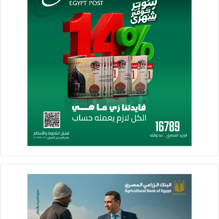
وصحراء الشرقية وشبه جزيرة سيناء مثل الفوسفات والحديد،
والرصاص والزنك والكبريت والكاولين والفحم ، لافتاً إلى أن هناك
150شركة تعمل فى مجال التعدين فى مصر ، منها 8 شركات عالمية
تعمل فى مجال التنقيب واستغلال الذهب ، مشيراً إلى انه التوقيع
بالأحرف الأولى على الاتفاقية الإطارية والتي تسمح لشركة باريك
بالاستثمار داخل مصر وذلك بالحصول على مناطق امتياز لاستغلال
خام الذهب، كما تم التوقيع بالأحرف الأولى على مشروع قانون
لتطوير نظم الاتفاقيات فى التعدين خاصة مجال البحث والتنقيب
ليصبح أكثر جاذبية للاستثمارات.
وفى نهاية كلمته، استعرض المهندس كريم بدوى اهم ملامح خطة
عمل العام الجارى 2025 ، والتى تتمثل فى زيادة عجلة الإنتاج
وتكثيف برامج البحث والاستكشاف، واستغلال الطاقات فى قطاع
التكرير والبتروكيماويات، وكذلك التوسع فى استخدامات الغاز
الطبيعي فى المنازل والسيارات لجدواه الاقتصادية على المواطنين
بالإضافة إلى تقليل الفاتورة الاستيرادية من المنتجات البترولية،
وكذلك إطلاق بوابة التعدين الرقمية لجذب مزيد من الاستثمارات فى
هذا القطاع الحيوي.