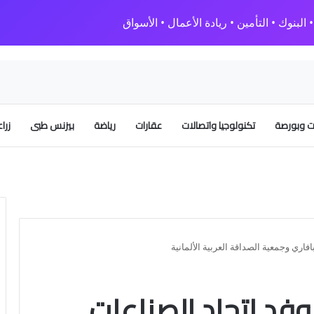
البنوك • التأمين • ريادة الأعمال • الأسواق
 وبورصة
تكنولوجيا واتصالات
عقارات
رياضة
بيزنس طبى
زرا
افاري وجمعية الصداقة العربية الألمانية
 وفد اتحاد الصناعات