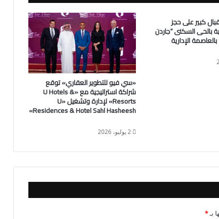
قبال كبير على حجز
ة بالحى السكنى “جاردن
بالعاصمة الإدارية
«سي فيو للتطوير العقاري» توقع
شراكة استراتيجية مع «U Hotels &
Resorts» لإدارة وتشغيل «U
Residences & Hotel Sahl Hasheesh»
2 يوليو، 2026
ا بـ
*