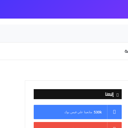
عة
إتبعنا
530k
متابعينا علي فيس بوك