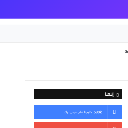
عة
إتبعنا
530k
متابعينا علي فيس بوك