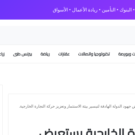
البنوك • التأمين • ريادة الأعمال • الأسواق
 وبورصة
تكنولوجيا واتصالات
عقارات
رياضة
بيزنس طبى
زرا
جهود الدولة الهادفة لتيسير بيئة الاستثمار وتعزيز حركة التجارة الخارجية.
ارة الخارجية يستعرض