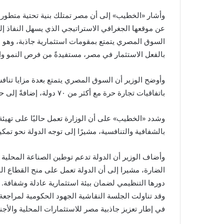
وأشار «الخطيب» إلى أن مصر تمتلك بنية تحتية متطورة، وم
عن موقعها الجغرافي الاستراتيجي الذي يسهل النفاذ إل
السوق المصري يتمتع بمقومات استثمارية جاذبة، وهو م
بالفعل الاستثمار في مصر، مستفيدةً من فرص النمو والح
وأوضح الوزير أن السوق المصري يتمتع بعدة مزايا تناف
باتفاقيات تجارة حرة مع أكثر من ٧٠ دولة، إضافةً إلى حوافز استثمارية متميزة تعزز مناخ الاستثمار.
وشدد «الخطيب» على أن الوزارة تعمل حاليًا على تهيئة
بالشفافية والتنافسية، مشيرًا إلى توجه الدولة نحو تم
وأضاف الوزير أن الدولة تدعم توطين الصناعة المحلية 
الضارة، مشيرا إلى أن الدولة تعمل على منح القطاع الخ
دورها التنظيمي لضمان بيئة استثمارية عادلة وشفافة.
وقد تناولت الجلسة النقاشية الجهود الحكومية لمراجعة 
في إطار تعزيز جاذبية مصر للاستثمارات المحلية والأجنب