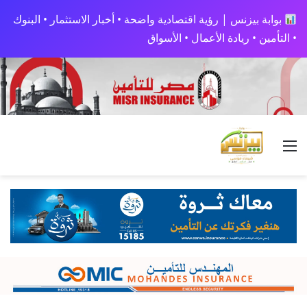
بوابة بيزنس | رؤية اقتصادية واضحة • أخبار الاستثمار • البنوك
• التأمين • ريادة الأعمال • الأسواق
القائمة