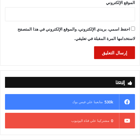
الموقع الإلكتروني
يبلغ طول خط الطرد (2550 متراً من مواسير الزهر المرن، و2800
متر من البولي إيثيلين عالي الكثافة بقطر 1000 مم)، وتبلغ مساحة
توسعات محطة الرفع الرئيسية 3200 م2، وهي عبارة عن بيارة بعدد
4 طلمبات، ومبنى محولات، ولوحة توزيع، ومبنى المولد.
احفظ اسمي، بريدي الإلكتروني، والموقع الإلكتروني في هذا المتصفح
لاستخدامها المرة المقبلة في تعليقي.
إتبعنا
530k
متابعينا علي فيس بوك
0
مشتركينا علي قناة اليوتيوب