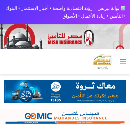
بوابة بيزنس | رؤية اقتصادية واضحة • أخبار الاستثمار • البنوك
• التأمين • ريادة الأعمال • الأسواق
القائمة