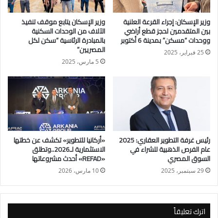
وزير الإسكان: إجراء القرعة العلنية
وزير الإسكان يتابع موقف تنفيذ
وأشار رئيس الجهاز إلى أنه تم تحرير محاضر فورية، واتخاذ الإجراءات
بين المتقدمين لحجز قطع أراضي
الآلاف من الوحدات السكنية
القانونية حيال تلك المخالفات، وإعادة احتساب معدلات الاستهلاك
ووحدات “مسكن” بمدينة 6 أكتوبر
بالمبادرة الرئاسية “سكن لكل
المصريين”
طبقاً للوائح والإجراءات المنظمة فى هذا الشأن.
25 فبراير، 2025
5 مارس، 2025
وأضاف المهندس محمد خلف الله، أنه تم شن حملة مكبرة لإزالة
المخالفات والإشغالات بالمدينة، بالتنسيق بين الجهاز وشرطة
التعمير، وأسفرت الحملة عن إزالة الإشغالات والمخالفات الموجودة
أمام المحال التجارية بالحى الثانى، ومنطقة مركز الحى الثانى،
والموقف الشرقى، بالإضافة إلى رفع جميع الإشغالات والتعديات
المقامة من أصحاب الكافتيريات، والمحال التجارية على المسطحات
رئيس غرفة التطوير العقاري: 2025
«أركانيا للتطوير» تكشف عن خطتها
عام الفرص الذهبية للشراء في
الاستثمارية لـ2026..وتطلق
الخضراء، وكذا إزالة الإشغالات الموجودة على الأرصفة، حيث تم
السوق المصري
«REFAD» أحدث مشروعاتها
تحرير 25 محضر مخالفة إشغال، والتحفظ على عددٍ كبير من
29 سبتمبر، 2025
10 مارس، 2026
المضبوطات وإيداعها بمخازن الجهاز.
وقال، إن الحملة تمت بحضور المهندس عاصم اللبان، المشرف على
اترك تعليقاً
الإدارة العامة للتنمية بالجهاز، واللواء ياسر شحاتة، مدير إدارة الأمن