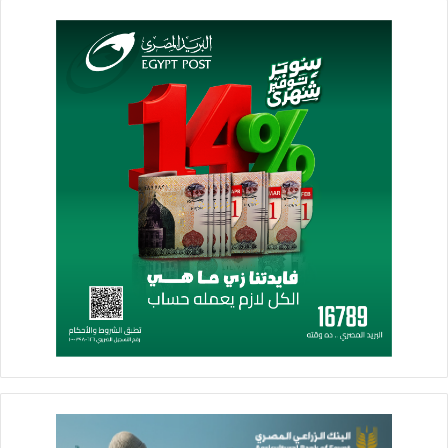
وشدد مسئولو أجهزة المدن الجديدة، على مواصلة حملات إزالة
التعديات ورفع الإشغالات، والتعامل الفورى حيال أى تعديات واتخاذ
الإجراءات القانونية، وأنه لا تهاون مع مثل هذه المخالفات، والتصدى
بكل حزم لاسترداد حقوق الدولة وللحفاظ على المرافق العامة.