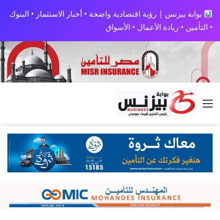
بوابة بيزنس | رؤية اقتصادية واضحة • أخبار الاستثمار • البنوك
• التأمين • ريادة الأعمال • الأسواق
القائمة