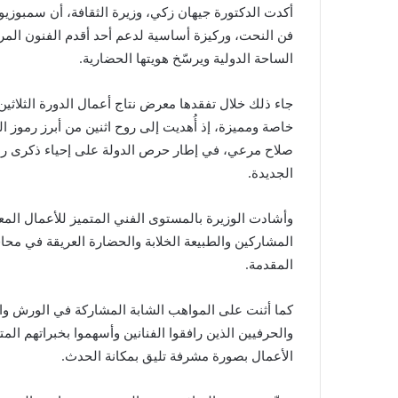
أكدت الدكتورة جيهان زكي، وزيرة الثقافة، أن سمبوزيو
فن النحت، وركيزة أساسية لدعم أحد أقدم الفنون المر
الساحة الدولية ويرسّخ هويتها الحضارية.
جاء ذلك خلال تفقدها معرض نتاج أعمال الدورة الثلاثي
خاصة ومميزة، إذ أُهديت إلى روح اثنين من أبرز رموز ا
صلاح مرعي، في إطار حرص الدولة على إحياء ذكرى رموزه
الجديدة.
وأشادت الوزيرة بالمستوى الفني المتميز للأعمال المع
المشاركين والطبيعة الخلابة والحضارة العريقة في محا
المقدمة.
كما أثنت على المواهب الشابة المشاركة في الورش والف
والحرفيين الذين رافقوا الفنانين وأسهموا بخبراتهم الم
الأعمال بصورة مشرفة تليق بمكانة الحدث.