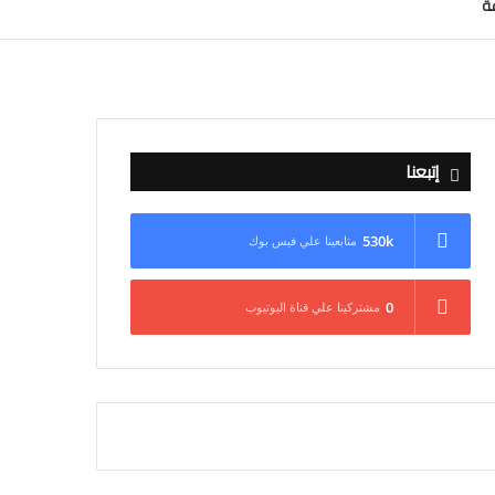
عة
إتبعنا
530k
متابعينا علي فيس بوك
0
مشتركينا علي قناة اليوتيوب