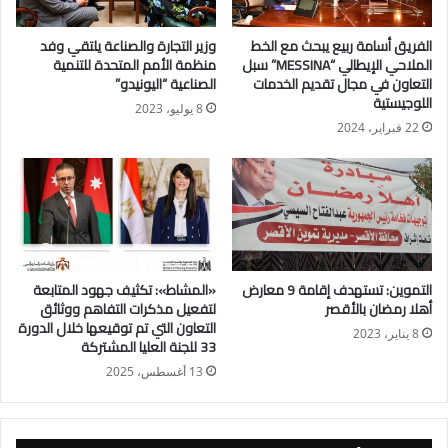
الفريق أسامة ربيع يبحث مع الخط
وزير التجارة والصناعة يلتقي وفد
وأكدت الدكتورة مايا مرسي أن وزارة التضامن الاجتماعي تنسق مع
الملاحي الإيطالي “MESSINA” سبل
منظمة الأمم المتحدة للتنمية
وزارة المالية لبدء تطبيق الحزمة فوراً قبل حلول شهر رمضان،
التعاون في مجال تقديم الخدمات
الصناعية “اليونيدو”
اللوجيستية
لضمان وصول الدعم إلى مستحقيه في الوقت المناسب.
8 يوليو، 2023
22 فبراير، 2024
كما أشارت الوزيرة إلى تقديم مساندة نقدية إضافية للرائدات
الاجتماعيات، تقديراً لدورهن التطوعي في نشر الرسائل الإيجابية
وتصحيح المفاهيم المغلوطة داخل القرى، من خلال التواصل المباشر
مع المواطنين والمشاركة الفاعلة في القضايا المجتمعية المختلفة.
وشددت الدكتورة مايا مرسي على أن الوزارة تعمل على اتخاذ كافة
التموين: تستهدف إقامة 9 معارض
«المشاط»: تكثيف جهود المتابعة
أهلا رمضان بالأقصر
لتفعيل مذكرات التفاهم ووثائق
الإجراءات اللازمة لسرعة الصرف، تنفيذًا للتوجيهات الرئاسية، بما
التعاون التي تم توقيعها خلال الدورة
يضمن دعم الفئات الأولى بالرعاية وتحقيق الأثر الاجتماعي الإيجابي
8 يناير، 2023
33 للجنة العليا المشتركة
المرجو.
13 أغسطس، 2025