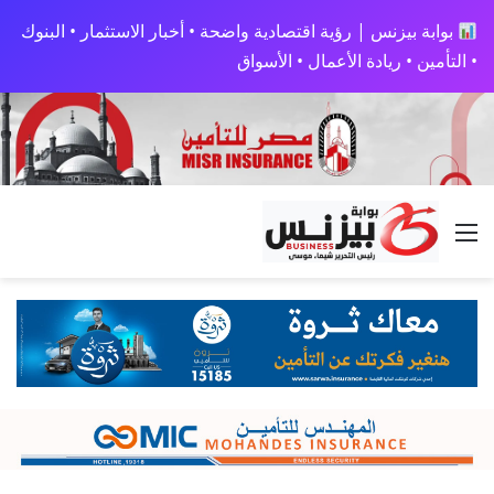
بوابة بيزنس | رؤية اقتصادية واضحة • أخبار الاستثمار • البنوك
• التأمين • ريادة الأعمال • الأسواق
القائمة