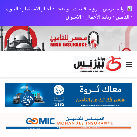
بوابة بيزنس | رؤية اقتصادية واضحة • أخبار الاستثمار • البنوك
• التأمين • ريادة الأعمال • الأسواق
القائمة