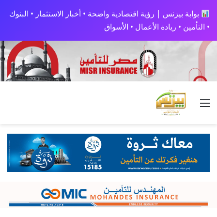
بوابة بيزنس | رؤية اقتصادية واضحة • أخبار الاستثمار • البنوك
• التأمين • ريادة الأعمال • الأسواق
القائمة