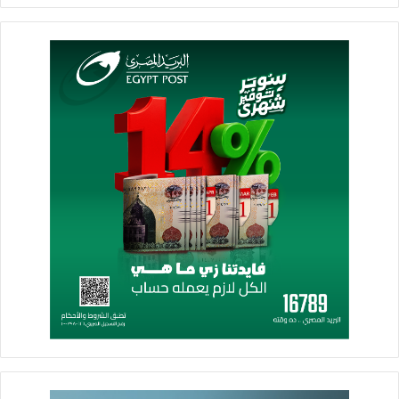
والخدمات للمواطنين ومنها تقنين الأراضي حتى يكون المزراع في
امان وكذلك المستثمر ويقوم بضخ أمواله وتطوير نفسه واستخدام
الأدوات الحديثة في الزراعة وتحقيق تنمية حقيقية تسهم في رفع
مستوى معيشته كل ذلك يأتي في إطار المشروع الكبير حياة كريمة
الذي أطلقه فخامة الرئيس السيسي
وفي نهاية كلمته وجه القصير الشكر لكل من ساهم في إنهاء إجراءات
تقنين أراضي وضع اليد لاهالينا في بورسعيد متمنيا للمنتفعين الخير
ولشعب مصر العظيم التقدم والرخاء.