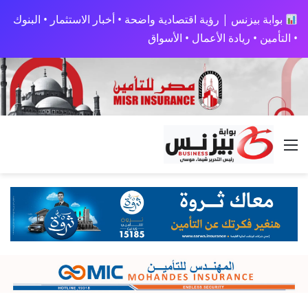
بوابة بيزنس | رؤية اقتصادية واضحة • أخبار الاستثمار • البنوك
• التأمين • ريادة الأعمال • الأسواق
القائمة