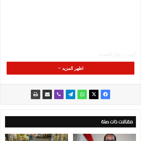
كتبت : روان العمدة
اظهر المزيد
أكد الدكتور محمد معيط وزير المالية أنه تم تسليم أكثر من ٢٨ ألف
سيارة جديدة وصديقة للبيئة «موديل السنة» بأقل من أسعار السوق
وبالتقسيط ٧ أو ١٠ سنوات للمستفيدين بالمبادرة الرئاسية لإحلال
مقالات ذات صلة
المركبات، منذ انطلاقها فى مارس ٢٠٢١ وحتى الآن، بدلاً من عرباتهم
المتقادمة التى مر عليها ٢٠ عامًا فأكثر، وذلك رغم كل التحديات