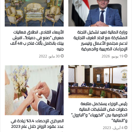
الاقتصادية وما يرتبط بها من اضطراب بسلاسل الإمداد والتوريد،
وارتفاع شديد فى أسعار السلع والخدمات، إضافة إلى الضغوط
الضخمة على الموازنة العامة للدولة، موضحًا أن الخزانة العامة
للدولة تحملت ٧١٨ مليون جنيه قيمة الحافز الأخضر لهذه السيارات،
وزارة المالية تعيد تشكيل اللجنة
الأربعاء القادم.. انطلاق فعاليات
التى حصل أصحابها أيضًا على تسھيلات ائتمانية من خلال البنوك
المشتركة مع اتحاد الغرف التجارية
معرض “صنع في دمياط”.. افرش
المشاركة تتمثل في سعر فائدة ٣٪؜ عائد سنوى مقطوع وتسهيلات فى
لدعم مجتمع الأعمال وتيسير
بيتك بالكامل بأثاث فاخر ب 48 ألف
الإجراءات الضريبية والجمركية
جنيه
تكلفة وثيقتي التأمين على الحياة والسيارة، فضلًا على وثيقة تأمين
إضافية مجانًا تُغطي الحوادث الشخصية لقائد السيارة بمبلغ ١٠٠ ألف
19 يونيو، 2026
30 مايو، 2022
جنيه.
أضاف الوزير هذه المبادرة امتدت إلى محافظات القاهرة، والجيزة،
والإسكندرية، والقليوبية، والإسماعيلية، والشرقية، والبحيرة، وبنى
سويف، وسوهاج، والأقصر، وأسوان، وبورسعيد، والسويس، والبحر
الأحمر، إضافة إلى مدينة شرم الشيخ، بما يعكس حرص الحكومة
رئيس الوزراء يستكمل متابعة
خطوات فض التشابكات المالية
على توسيع قاعدة المستفيدين فى إطار السعي للتحول الأخضر،
الحكومية بين “الكهرباء” و”البترول”
وزيادة المركبات الصديقة للبيئة بالمحافظات، وتوطين صناعة
و”المالية”
المركزي للإحصاء: 3.4% زيادة في
السيارات، بالعمل على تعظيم المكون المحلى.
عدد عقود الزواج خلال عام 2023
4 أبريل، 2023