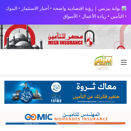
بوابة بيزنس | رؤية اقتصادية واضحة • أخبار الاستثمار • البنوك
• التأمين • ريادة الأعمال • الأسواق
القائمة