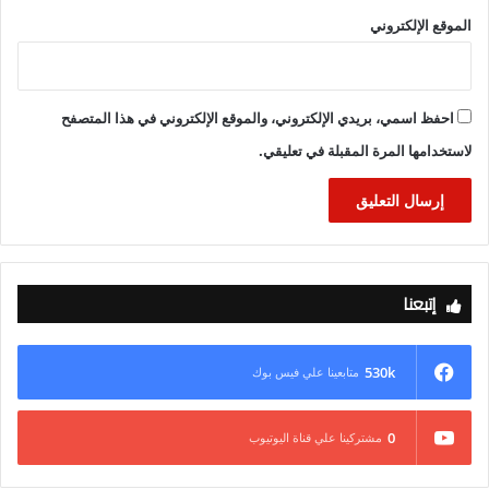
أسيوط هي منفلوط و ديروط و الغنايم و منقباد.
الموقع الإلكتروني
وأوضح وزير التنمية المحلية أن نسب التنفيذ والأعمال الإنشائية
لحوالي 30 مجزر ضمن المرحلة الأولى العاجلة بلغت 100% وجارى
احفظ اسمي، بريدي الإلكتروني، والموقع الإلكتروني في هذا المتصفح
الانتهاء من تركيب المعدات والآلات اللازمة للتشغيل إضافة إلى أنه
لاستخدامها المرة المقبلة في تعليقي.
جارى أيضاً نهو الأعمال الاعتيادية لمجزرى الحبيل بالأقصر ، وسوهاج
العام، لتصبح التكلفة الإجمالية لتطوير 32 مجزراً حوالى 1,4 مليار
جنيه ، لافتاً إلى أنه تم خلال تنفيذ الأعمال مراعاة كافة الاشتراطات
الفنية والبيطرية والبيئية والصحية وسلامة الغذاء الخاصة بتلك
المجازر.
إتبعنا
ولفت التقرير الذى استعرضه وزير التنمية المحلية إلى أن الأعمال
الاعتيادية التي يتم تنفيذها في تطوير المجازر تتضمن رفع كفاءة
530k
متابعينا علي فيس بوك
المبانى الموجودة ، والأسوار والأرضيات والحوائط ، وأعمال الكهرباء
و السباكة و النجارة والالوميتال ، وأعمال الحماية المدنية (منظومة
الامن و الإطفاء ) .
0
مشتركينا علي قناة اليوتيوب