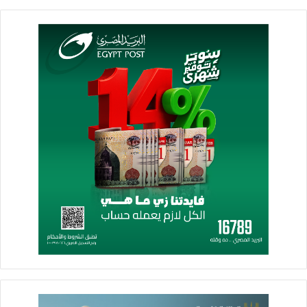
وقال اللواء هشام آمنة أن التقرير أشار إلى الموقف التنفيذي
لمشروع مجزرى دمياط اللوجيستى والحكومى بتكلفة إجمالية حوالى
485 مليون جنيه، موضحاً ان المشروع يقع بمدخل محافظة دمياط
(مدينة شطا ) على الطريق الساحلى الدولى بورسعيد دمياط وفى
الجزيرة الوسطى بين شريانى الحركة ذهابا وإيابا بالقرب من مينائي (
بورسعيد ودمياط ) مما يجعل منه موقع متميز للاستثمار فى هذا
المجال بالإضافة إلى وقوعه خارج الكتلة السكنية، ومكونات المشروع
تتضمن مجزر حكومى ، مجزر استثمارى ، ومحجر بيطرى ، محطة
معالجة ، وكوكر ، ومنطقة تصنيع مستقبلية والمجزر على مساحة 12
فدان.
وأضاف وزير التنمية المحلية أن نسبة تنفيذ الأعمال المدنية وتوريد
وتركيب المعدات لمجزر دمياط الحكومى بلغت 99%، بينما بلغت
نسبة التنفيذ للأعمال المدنية وتوريد وتركيب المعدات لمجزر دمياط
الاستثمارى 97 % ، مشيراً إلى ان مشروع مجزرى دمياط يهدف إلى
خدمة وتنمية المجتمع المحلى من خلال إقامة مجزر متكامل ومنطقة
تصنيع استثمارى ومحطة تدوير ومحجر صحى بجانب إنشاء محطة
معالجة صرف لتوفير لحوم صحية آمنة والحفاظ على البيئة وتحقيق