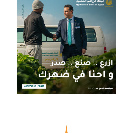
عائد اقتصادى وتوفير فرص عمل لأبناء المحافظة .
وأشار اللواء هشام آمنة إلى أن سعى الحكومة لتنفيذ توجيهات فخامة
الرئيس عبدالفتاح السيسى رئيس الجمهورية لإيجاد منظومة حديثة
واقتصادية لإدارة وتشغيل كافة المجازر بمحافظات الجمهورية والتى
سيتم تطويرها ورفع كفاءتها للحفاظ على استثمارات الدولة فى هذا
الملف والارتقاء بهذه الصناعة فيما يخص عمليات تصنيع اللحوم
والجلود بما يساهم فى توفير لحوم آمنة وصحية وبجودة عالية
للمواطن وتوفير فرص عمل للشباب وتقليل الاستيراد.
وأكد وزير التنمية المحلية أن الوزارة تعمل على قدم وساق لتنفيذ
مشروع تطوير المجازر الحكومية بالتنسيق مع وزارتي الزراعة
واستصلاح الأراضي والإسكان وباقى الجهات المعنية ، نظراً لأهميته
القصوى وتحقيقاً لأهدافه الهامة و التي تتضمن أولاً الجانب الصحي
والبيئي من خلال الذبح بالطرق الحديثة والحفاظ على البيئة من
التلوث ، وثانياً الجانب الاجتماعي وهي الحفاظ على صحة المواطن و
إنتاج لحوم صحية نظيفة و آمنة لوقاية المستهلك والمجتمع من