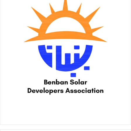
الأمراض المشتركة وتوفير لحوم حمراء ذات جودة عالية بأسعار
مخفضة طوال العام، وثالثاً الجانب الاقتصادي من خلال زيادة القيمة
المضافة بالاستفادة من كافة المنتجات والمخلفات بصورة اقتصادية
مناسبة.
ووجه اللواء هشام آمنة بإزالة أي معوقات تواجه أعمال التنفيذ في
باقي المجازر المتبقية بالتنسيق مع الجهات والوزارات المعنية
وتكثيف الأعمال للانتهاء من المجازر فى التوقيتات الزمنية المحددة
وتطبيق كافة الاشتراطات الفنية والبيئية المطلوبة ، مثمناً الجهود
التي قامت بها الأجهزة التنفيذية بالمحافظات في المتابعة المستمرة
لأعمال التطوير وتذليل كافة المعوقات للاستفادة من الاستثمارات
التي تم إنفاقها على تطوير ورفع كفاءة المجازر، وكذلك إنشاء مجازر
جديدة .
وشدد وزير التنمية المحلية على حرص الحكومة برئاسة الدكتور
مصطفى مدبولى رئيس مجلس الوزراء على تنفيذ توجيهات القيادة
السياسية بضرورة الاهتمام بصحة المواطنين وتوفير لحوم حمراء