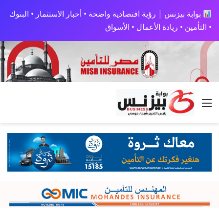
بوابة بيزنس | رؤية اقتصادية واضحة • أخبار الاستثمار • البنوك
• التأمين • ريادة الأعمال • الأسواق
القائمة