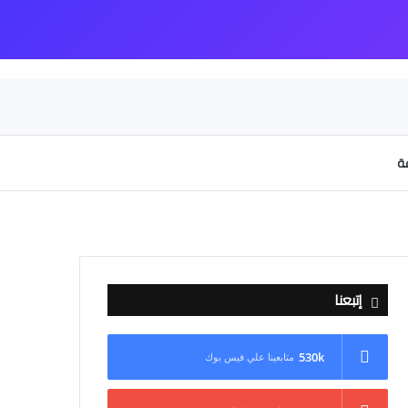
عة
إتبعنا
530k
متابعينا علي فيس بوك