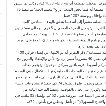
قطاع الموارد المائية والري ، وإحلال وتجديد شبكات الصرف المغطى بمنطقة أبو تيج بزمام 1030 فدان وذلك بما يتسق
مع هدف التنمية المستدامة الثاني “القضاء على الجوع”، مضيفا أنه فيما يخص الهدف الرابع”التعليم الجيد” تم تنفيذ 75
ل وتوسعة 1207 فصل.
 الصلة، مشيراً إلى أنه فيما يتعلق بالهدف السادس “المياه
النظيفة “، تم تنفيذ 6 مشروعات للصرف الصحي ومياه الشرب، وتوصيل الصرف الصحي ل 5 قرى بإجمالي مستفيدين
طاقة نظيفة وبأسعار معقولة”، تم تنفيذ خط أسيوط/ نجع حمادي
ل 6 كم، والانتهاء من 17 مشروعا ضمن برنامج التنمية المحلية (الكهرباء والانارة)، علاوة على توريد
وفيما يتعلق بالهدف الحادي عشر “مدن ومجتمعات محلية مستدامة”، ذكر التقرير أنه تم الانتهاء من إنشاء حوالي 4400
وحدة سكنية ضمـن مشـروعي الإسكان الاجتماعي وسكن مصر، 40 مشروعاً ضمن برنامج الأمن والإطفاء والمرور نتج
شـطب بمركـز أسيوط، قرية باقـور بمركـز أبـو تـيـج)، وتوفيـر معدات
 مشروعاً ضمن برنامج تدعيم احتياجات الوحـدات المحلية (منهـا استكمال مبنى الوحدة
محلية بالعقـال القبلـي بمركز البداري)، إلى جانب الانتهـاء مـن
31 مشروعاً لرصـف وتطويـر الطـرق المحليـة نتج عنهـا رصـف وتطويـر طـرق بطـول 74 كم، تنفيذ 9 مشروعات لإنشاء
مية وكوبري بنى يحيى بالقوصية، وتنفيذ المرحلة الثانية من
مشروع تطوير طريـق الصعيـد الصحراوي الغربي (المسافة مـن المنيـا حتى ديروط) بطول 52 كم، وإنشاء 35 ملعب في
10 مراكز، وفيما يتعلق بالهدف الثاني عشر “الاستهلاك والانتاج المسؤولان” تم تأهيل وتبطين ترع بأطوال 52كم،