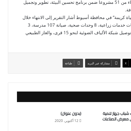
وبالنسبة للهدف الثالث عشر “العمل المناخي” تم الانتهاء من 51 مشروعا ضمن برنامج تحسين البيئة، تطوير وتجميل
كريمة” في محافظة أسيوط أشار التقرير إلى الانتهاء خلال
العام (21/2022)، من تنفيذ 2 وحدة إجتماعية، 4 مجمعات خدمات زراعية، 8 وحدات صحية، صيانة 107 مدرسة، 3
محطات مياه شرب، تأهيل وتبطين 11 ترعة، فضلاً عن توصيل شبكة الألياف الضوئية لنحو 15 قرى، والغاز الطبيعي
X
مشاركة عبر البريد
طباعة
 شباب جهاز تنمية
(بدون عنوان)
 معرض الصناعات
12 أكتوبر، 2020