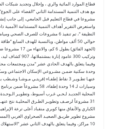
مشروعا في قطاع التعليم قبل الجامعي، إلى جانب إنشاء وإحلا
واستعرض التقرير أهداف التنمية المستدامة الأممية ذات
حوالي 50 ألف مواطن، وبالنسبة للهدف السابع “
(الجهد الفائق) بطو
وتركيب 300 عامود إنارة بمشتملاتها، 907 كشاف ليد، 28 ألف معدة إنارة.
عنهـا تطـويـر 3 نقاط إطفـاء (قريتـي مـوشـا و
وسيارات لـ 14 وحدة إطفاء، 58
المحلية الجديـد لـحـي غـرب أسيوط، وتطويـر الـوحـدة ال
الكباري والأنفاق منها كوبري منقباد أعلى ترعة الإبراهي