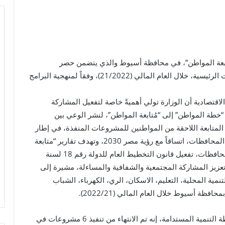
ُتابعة المواطن”، في محافظة أسيوط والذي يتضمن حصر
للمشروعات التي تم الانتهاء منها بالكامل في القطاعات الرئيسية، خلال العام المالي (21/2022)، وفقاً لمنهجية البرامج
لاقتصادية أن الوزارة تولي أهميةً خاصة لتفعيل المشاركة
“خطة المواطن” إلى “مُتابعة المواطن”، لنشر الوعي بين
ن المتابعة اللاحقة من المواطنين للمشروعات المنفذة، في إطار
الجهود المبذولة لتوطين أهداف التنمية المستدامة في المحافظات، اتساقاً مع رؤية مصر 2030، وتهدف تقارير “متابعة
المواطن” إلى توطين أهداف التنمية المستدامة في المحافظات، تفعيل قانون التخطيط العام للدولة رقم 18 لسنة
ب تعزيز المشاركة المجتمعية والشفافية والمساءلة، مشيرة إلى
31 مشروعاً تنموياً في 7 قطاعات (التنمية المحلية، التعليم، الاسكان، الري، الكهرباء، الشباب
وقال د. جميل حلمي، مساعد الوزيرة لشئون متابعة خطة التنمية المستدامة، إنه تم الانتهاء من تنفيذ 6 مشروعات في