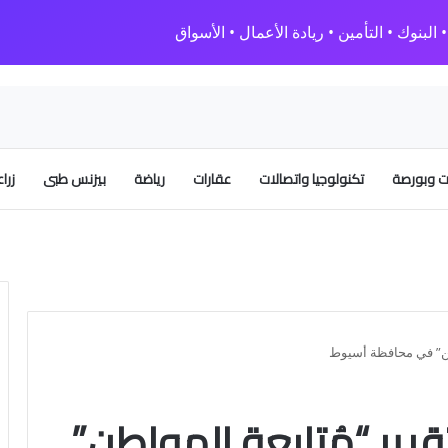
البنوك • التأمين • ريادة الأعمال • الأسواق
 وبورصة
تكنولوجيا واتصالات
عقارات
رياضة
بيزنس طبى
زرا
اطن” في محافظة أسيوط
قرير “مُتابعة المواطن”