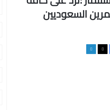
ستثمار :نرد على كافة
مرين السعوديين
فيسبوك
X
لينكدإن