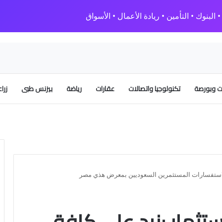
البنوك • التأمين • ريادة الأعمال • الأسواق
 وبورصة
تكنولوجيا واتصالات
عقارات
رياضة
بيزنس طبى
زرا
ة الاستفسارات المستثمرين السعوديين بمعرض هذي مصر