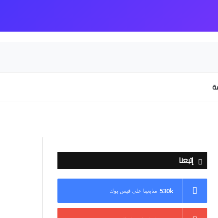
عة
إتبعنا
530k
متابعينا علي فيس بوك