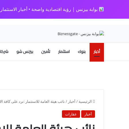
بوابة بيزنس | رؤية اقتصادية واضحة • أخبار الاستثمار • 
أخبار
بنوك
استثمار
تأمين
بيزنس شو
شركات
الرئيسية
/
أخبار
/
نائب هيئة العامة للاستثمار :نرد على كاف
أخبار
عقارات