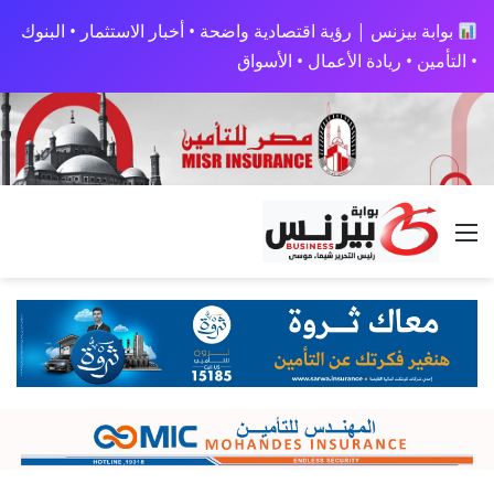
بوابة بيزنس | رؤية اقتصادية واضحة • أخبار الاستثمار • البنوك
• التأمين • ريادة الأعمال • الأسواق
القائمة